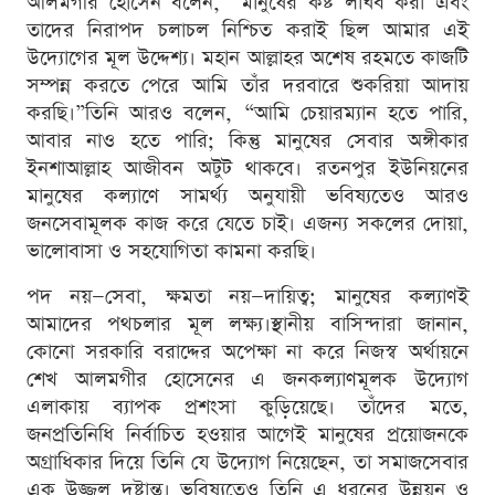
আলমগীর হোসেন বলেন, “মানুষের কষ্ট লাঘব করা এবং
তাদের নিরাপদ চলাচল নিশ্চিত করাই ছিল আমার এই
উদ্যোগের মূল উদ্দেশ্য। মহান আল্লাহর অশেষ রহমতে কাজটি
সম্পন্ন করতে পেরে আমি তাঁর দরবারে শুকরিয়া আদায়
করছি।”তিনি আরও বলেন, “আমি চেয়ারম্যান হতে পারি,
আবার নাও হতে পারি; কিন্তু মানুষের সেবার অঙ্গীকার
ইনশাআল্লাহ আজীবন অটুট থাকবে। রতনপুর ইউনিয়নের
মানুষের কল্যাণে সামর্থ্য অনুযায়ী ভবিষ্যতেও আরও
জনসেবামূলক কাজ করে যেতে চাই। এজন্য সকলের দোয়া,
ভালোবাসা ও সহযোগিতা কামনা করছি।
পদ নয়—সেবা, ক্ষমতা নয়—দায়িত্ব; মানুষের কল্যাণই
আমাদের পথচলার মূল লক্ষ্য।স্থানীয় বাসিন্দারা জানান,
কোনো সরকারি বরাদ্দের অপেক্ষা না করে নিজস্ব অর্থায়নে
শেখ আলমগীর হোসেনের এ জনকল্যাণমূলক উদ্যোগ
এলাকায় ব্যাপক প্রশংসা কুড়িয়েছে। তাঁদের মতে,
জনপ্রতিনিধি নির্বাচিত হওয়ার আগেই মানুষের প্রয়োজনকে
অগ্রাধিকার দিয়ে তিনি যে উদ্যোগ নিয়েছেন, তা সমাজসেবার
এক উজ্জ্বল দৃষ্টান্ত। ভবিষ্যতেও তিনি এ ধরনের উন্নয়ন ও