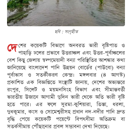
ছবি : সংগৃহীত
দে
শের কয়েকটি বিভাগে অনবরত ভারী বৃষ্টিপাত ও
পাহাড়ি ঢলের প্রভাবে উত্তরাঞ্চল এবং উত্তর-পূর্বাঞ্চলের
বেশ কিছু জেলায় স্বল্পমেয়াদী বন্যা পরিস্থিতির আশঙ্কার কথা
জানিয়েছে বাংলাদেশ পানি উন্নয়ন বোর্ডের (পাউবো) বন্যা
পূর্বাভাস ও সতর্কীকরণ কেন্দ্র। মঙ্গলবার (৪ আগস্ট)
প্রকাশিত এক বিজ্ঞপ্তিতে সংস্থাটি জানায়, দেশের অভ্যন্তরে
রংপুর, সিলেট ও ময়মনসিংহ বিভাগ এবং সীমান্তবর্তী
ভারতীয় উজানে আগামী দুদিন ভারী থেকে অতি ভারী বৃষ্টি
হতে পারে। এর ফলে সুরমা-কুশিয়ারা, তিস্তা, ধরলা,
দুধকুমার, কংস ও সোমেশ্বরীসহ প্রধান নদ-নদীর পানি দ্রুত
বৃদ্ধি পেয়ে কয়েকটি পয়েন্টে বিপৎসীমা অতিক্রম বা
সতর্কসীমায় পৌঁছানোর প্রবল সম্ভাবনা দেখা দিয়েছে।