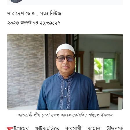
সারাদেশ ডেস্ক . সত্য নিউজ
২০২৬ আগস্ট ০৪ ২১:৩৯:২৯
আওয়ামী লীগ নেতা নুরুল আজম নুর/ছবি : শ‌হিদুল ইসলাম
ট্টগ্রামের ফটিকছড়িতে ব্যবসায়ী কামাল উদ্দিনকে