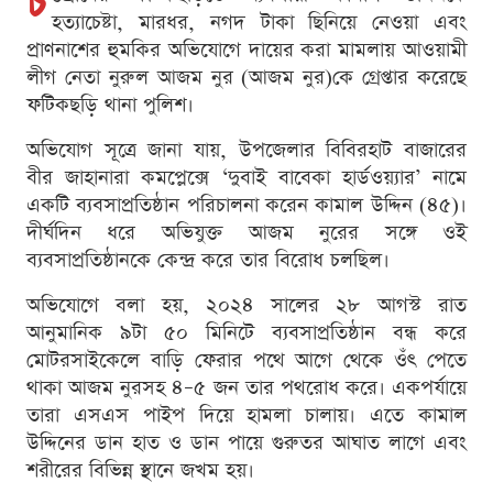
চ
হত্যাচেষ্টা, মারধর, নগদ টাকা ছিনিয়ে নেওয়া এবং
প্রাণনাশের হুমকির অভিযোগে দায়ের করা মামলায় আওয়ামী
লীগ নেতা নুরুল আজম নুর (আজম নুর)কে গ্রেপ্তার করেছে
ফটিকছড়ি থানা পুলিশ।
অভিযোগ সূত্রে জানা যায়, উপজেলার বিবিরহাট বাজারের
বীর জাহানারা কমপ্লেক্সে ‘দুবাই বাবেকা হার্ডওয়্যার’ নামে
একটি ব্যবসাপ্রতিষ্ঠান পরিচালনা করেন কামাল উদ্দিন (৪৫)।
দীর্ঘদিন ধরে অভিযুক্ত আজম নুরের সঙ্গে ওই
ব্যবসাপ্রতিষ্ঠানকে কেন্দ্র করে তার বিরোধ চলছিল।
অভিযোগে বলা হয়, ২০২৪ সালের ২৮ আগস্ট রাত
আনুমানিক ৯টা ৫০ মিনিটে ব্যবসাপ্রতিষ্ঠান বন্ধ করে
মোটরসাইকেলে বাড়ি ফেরার পথে আগে থেকে ওঁৎ পেতে
থাকা আজম নুরসহ ৪–৫ জন তার পথরোধ করে। একপর্যায়ে
তারা এসএস পাইপ দিয়ে হামলা চালায়। এতে কামাল
উদ্দিনের ডান হাত ও ডান পায়ে গুরুতর আঘাত লাগে এবং
শরীরের বিভিন্ন স্থানে জখম হয়।