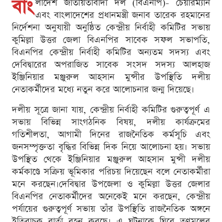
বাং
লাদেশ জাতীয়তাবাদী দল (বিএনপি)- চেয়ারম্যান
এবং বাংলাদেশের প্রধানমন্ত্রী জনাব তারেক রহমানের
নির্দেশনা অনুযায়ী অনুষ্ঠিত কেন্দ্রীয় নির্বাহী কমিটির সভায়
কুমিল্লা উত্তর জেলা বিএনপির সাবেক সফল সভাপতি,
বিএনপির কেন্দ্রীয় নির্বাহী কমিটির অন্যতম সদস্য এবং
দেবিদ্বারের অপরাজিত সাবেক সংসদ সদস্য আলহাজ
ইঞ্জিনিয়ার মঞ্জুরুল আহসান মুন্সীর উপস্থিতি দলীয়
নেতাকর্মীদের মধ্যে নতুন করে আলোচনার জন্ম দিয়েছে।
দলীয় সূত্রে জানা যায়, কেন্দ্রীয় নির্বাহী কমিটির গুরুত্বপূর্ণ এ
সভায় বিভিন্ন সাংগঠনিক বিষয়, দলীয় কার্যক্রমের
গতিশীলতা, আগামী দিনের রাজনৈতিক কর্মসূচি এবং
জনসম্পৃক্ততা বৃদ্ধির বিভিন্ন দিক নিয়ে আলোচনা হয়। সভায়
উপস্থিত থেকে ইঞ্জিনিয়ার মঞ্জুরুল আহসান মুন্সী দলীয়
কর্মকাণ্ডে সক্রিয় ভূমিকার পরিচয় দিয়েছেন বলে নেতাকর্মীরা
মনে করছেন।দেবিদ্বার উপজেলা ও কুমিল্লা উত্তর জেলার
বিএনপির নেতাকর্মীদের অনেকেই মনে করছেন, কেন্দ্রীয়
পর্যায়ের গুরুত্বপূর্ণ সভায় তাঁর উপস্থিতি রাজনৈতিক অঙ্গনে
ইতিবাচক বার্তা বহন করছে। এ ঘটনাকে ঘিরে তৃণমূলের