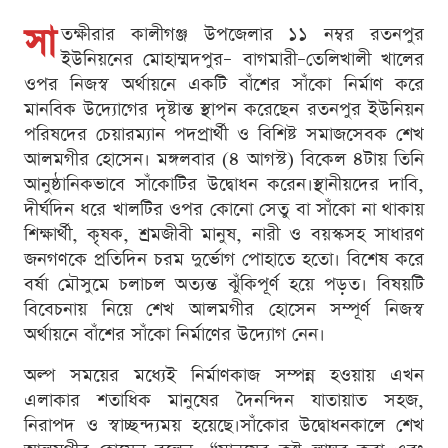
সা
তক্ষীরার কালীগঞ্জ উপজেলার ১১ নম্বর রতনপুর
ইউনিয়নের মোহাম্মদপুর– বাগমারী–তেলিখালী খালের
ওপর নিজস্ব অর্থায়নে একটি বাঁশের সাঁকো নির্মাণ করে
মানবিক উদ্যোগের দৃষ্টান্ত স্থাপন করেছেন রতনপুর ইউনিয়ন
পরিষদের চেয়ারম্যান পদপ্রার্থী ও বিশিষ্ট সমাজসেবক শেখ
আলমগীর হোসেন। মঙ্গলবার (৪ আগস্ট) বিকেল ৪টায় তিনি
আনুষ্ঠানিকভাবে সাঁকোটির উদ্বোধন করেন।স্থানীয়দের দাবি,
দীর্ঘদিন ধরে খালটির ওপর কোনো সেতু বা সাঁকো না থাকায়
শিক্ষার্থী, কৃষক, শ্রমজীবী মানুষ, নারী ও বয়স্কসহ সাধারণ
জনগণকে প্রতিদিন চরম দুর্ভোগ পোহাতে হতো। বিশেষ করে
বর্ষা মৌসুমে চলাচল অত্যন্ত ঝুঁকিপূর্ণ হয়ে পড়ত। বিষয়টি
বিবেচনায় নিয়ে শেখ আলমগীর হোসেন সম্পূর্ণ নিজস্ব
অর্থায়নে বাঁশের সাঁকো নির্মাণের উদ্যোগ নেন।
অল্প সময়ের মধ্যেই নির্মাণকাজ সম্পন্ন হওয়ায় এখন
এলাকার শতাধিক মানুষের দৈনন্দিন যাতায়াত সহজ,
নিরাপদ ও স্বাচ্ছন্দ্যময় হয়েছে।সাঁকোর উদ্বোধনকালে শেখ