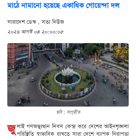
মাঠে নামানো হয়েছে একাধিক গোয়েন্দা দল
সারাদেশ ডেস্ক . সত্য নিউজ
২০২৬ আগস্ট ০৪ ২০:০০:০৫
ছবি : সংগৃহীত
জু
লাই গণঅভ্যুত্থান দিবস কেন্দ্র করে দেশের আইনশৃঙ্খলা
পরিস্থিতি স্বাভাবিক রাখতে সারা দেশে ব্যাপক নিরাপত্তা