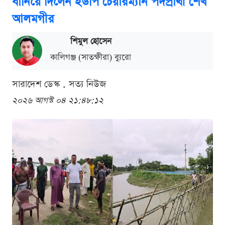
বানিয়ে দিলেন ইউপি চেয়ারম্যান পদপ্রার্থী শেখ
আলমগীর
শিমুল হোসেন
কালিগঞ্জ (সাতক্ষীরা) ব্যুরো
সারাদেশ ডেস্ক . সত্য নিউজ
২০২৬ আগস্ট ০৪ ২১:৪৮:১২