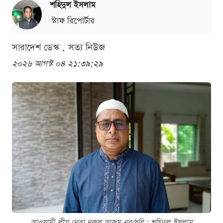
শ‌হিদুল ইসলাম
স্টাফ রিপোর্টার
সারাদেশ ডেস্ক . সত্য নিউজ
২০২৬ আগস্ট ০৪ ২১:৩৯:২৯
আওয়ামী লীগ নেতা নুরুল আজম নুর/ছবি : শ‌হিদুল ইসলাম