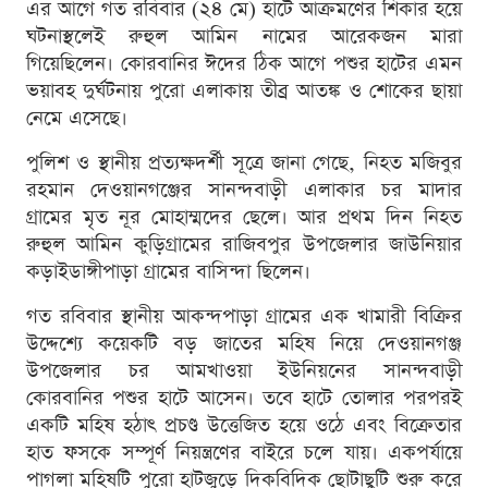
এর আগে গত রবিবার (২৪ মে) হাটে আক্রমণের শিকার হয়ে
ঘটনাস্থলেই রুহুল আমিন নামের আরেকজন মারা
গিয়েছিলেন। কোরবানির ঈদের ঠিক আগে পশুর হাটের এমন
ভয়াবহ দুর্ঘটনায় পুরো এলাকায় তীব্র আতঙ্ক ও শোকের ছায়া
নেমে এসেছে।
পুলিশ ও স্থানীয় প্রত্যক্ষদর্শী সূত্রে জানা গেছে, নিহত মজিবুর
রহমান দেওয়ানগঞ্জের সানন্দবাড়ী এলাকার চর মাদার
গ্রামের মৃত নূর মোহাম্মদের ছেলে। আর প্রথম দিন নিহত
রুহুল আমিন কুড়িগ্রামের রাজিবপুর উপজেলার জাউনিয়ার
কড়াইডাঙ্গীপাড়া গ্রামের বাসিন্দা ছিলেন।
গত রবিবার স্থানীয় আকন্দপাড়া গ্রামের এক খামারী বিক্রির
উদ্দেশ্যে কয়েকটি বড় জাতের মহিষ নিয়ে দেওয়ানগঞ্জ
উপজেলার চর আমখাওয়া ইউনিয়নের সানন্দবাড়ী
কোরবানির পশুর হাটে আসেন। তবে হাটে তোলার পরপরই
একটি মহিষ হঠাৎ প্রচণ্ড উত্তেজিত হয়ে ওঠে এবং বিক্রেতার
হাত ফসকে সম্পূর্ণ নিয়ন্ত্রণের বাইরে চলে যায়। একপর্যায়ে
পাগলা মহিষটি পুরো হাটজুড়ে দিকবিদিক ছোটাছুটি শুরু করে