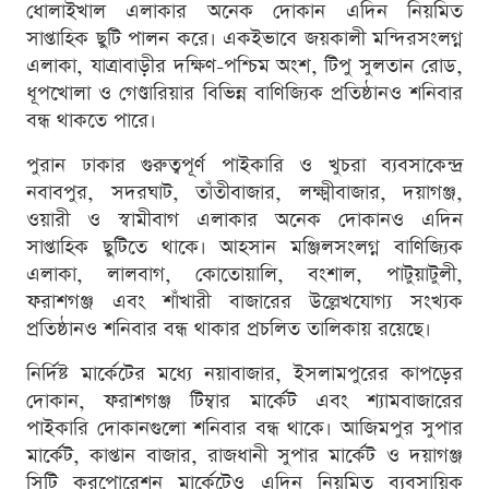
ধোলাইখাল এলাকার অনেক দোকান এদিন নিয়মিত
সাপ্তাহিক ছুটি পালন করে। একইভাবে জয়কালী মন্দিরসংলগ্ন
এলাকা, যাত্রাবাড়ীর দক্ষিণ-পশ্চিম অংশ, টিপু সুলতান রোড,
ধূপখোলা ও গেণ্ডারিয়ার বিভিন্ন বাণিজ্যিক প্রতিষ্ঠানও শনিবার
বন্ধ থাকতে পারে।
পুরান ঢাকার গুরুত্বপূর্ণ পাইকারি ও খুচরা ব্যবসাকেন্দ্র
নবাবপুর, সদরঘাট, তাঁতীবাজার, লক্ষ্মীবাজার, দয়াগঞ্জ,
ওয়ারী ও স্বামীবাগ এলাকার অনেক দোকানও এদিন
সাপ্তাহিক ছুটিতে থাকে। আহসান মঞ্জিলসংলগ্ন বাণিজ্যিক
এলাকা, লালবাগ, কোতোয়ালি, বংশাল, পাটুয়াটুলী,
ফরাশগঞ্জ এবং শাঁখারী বাজারের উল্লেখযোগ্য সংখ্যক
প্রতিষ্ঠানও শনিবার বন্ধ থাকার প্রচলিত তালিকায় রয়েছে।
নির্দিষ্ট মার্কেটের মধ্যে নয়াবাজার, ইসলামপুরের কাপড়ের
দোকান, ফরাশগঞ্জ টিম্বার মার্কেট এবং শ্যামবাজারের
পাইকারি দোকানগুলো শনিবার বন্ধ থাকে। আজিমপুর সুপার
মার্কেট, কাপ্তান বাজার, রাজধানী সুপার মার্কেট ও দয়াগঞ্জ
সিটি করপোরেশন মার্কেটেও এদিন নিয়মিত ব্যবসায়িক