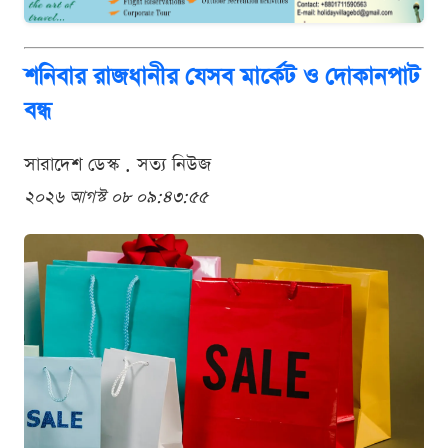
শনিবার রাজধানীর যেসব মার্কেট ও দোকানপাট
বন্ধ
সারাদেশ ডেস্ক . সত্য নিউজ
২০২৬ আগস্ট ০৮ ০৯:৪৩:৫৫