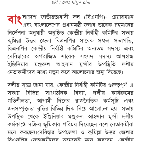
ছবি : মোঃ মাসুদ রানা
বাং
লাদেশ জাতীয়তাবাদী দল (বিএনপি)- চেয়ারম্যান
এবং বাংলাদেশের প্রধানমন্ত্রী জনাব তারেক রহমানের
নির্দেশনা অনুযায়ী অনুষ্ঠিত কেন্দ্রীয় নির্বাহী কমিটির সভায়
কুমিল্লা উত্তর জেলা বিএনপির সাবেক সফল সভাপতি,
বিএনপির কেন্দ্রীয় নির্বাহী কমিটির অন্যতম সদস্য এবং
দেবিদ্বারের অপরাজিত সাবেক সংসদ সদস্য আলহাজ
ইঞ্জিনিয়ার মঞ্জুরুল আহসান মুন্সীর উপস্থিতি দলীয়
নেতাকর্মীদের মধ্যে নতুন করে আলোচনার জন্ম দিয়েছে।
দলীয় সূত্রে জানা যায়, কেন্দ্রীয় নির্বাহী কমিটির গুরুত্বপূর্ণ এ
সভায় বিভিন্ন সাংগঠনিক বিষয়, দলীয় কার্যক্রমের
গতিশীলতা, আগামী দিনের রাজনৈতিক কর্মসূচি এবং
জনসম্পৃক্ততা বৃদ্ধির বিভিন্ন দিক নিয়ে আলোচনা হয়। সভায়
উপস্থিত থেকে ইঞ্জিনিয়ার মঞ্জুরুল আহসান মুন্সী দলীয়
কর্মকাণ্ডে সক্রিয় ভূমিকার পরিচয় দিয়েছেন বলে নেতাকর্মীরা
মনে করছেন।দেবিদ্বার উপজেলা ও কুমিল্লা উত্তর জেলার
বিএনপির নেতাকর্মীদের অনেকেই মনে করছেন, কেন্দ্রীয়