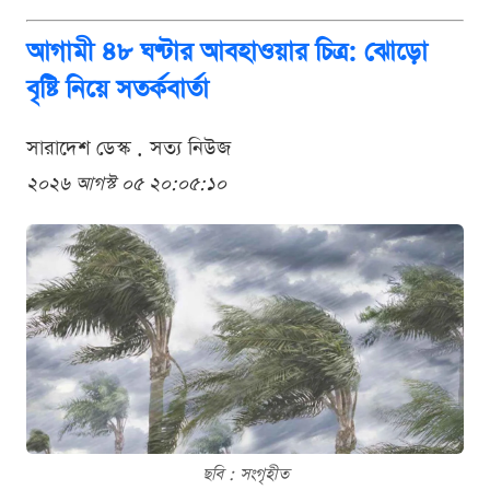
আগামী ৪৮ ঘণ্টার আবহাওয়ার চিত্র: ঝোড়ো
বৃষ্টি নিয়ে সতর্কবার্তা
সারাদেশ ডেস্ক . সত্য নিউজ
২০২৬ আগস্ট ০৫ ২০:০৫:১০
ছবি : সংগৃহীত