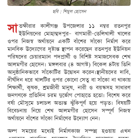
ছবি : শিমুল হোসেন
সা
তক্ষীরার কালীগঞ্জ উপজেলার ১১ নম্বর রতনপুর
ইউনিয়নের মোহাম্মদপুর– বাগমারী–তেলিখালী খালের
ওপর নিজস্ব অর্থায়নে একটি বাঁশের সাঁকো নির্মাণ করে
মানবিক উদ্যোগের দৃষ্টান্ত স্থাপন করেছেন রতনপুর ইউনিয়ন
পরিষদের চেয়ারম্যান পদপ্রার্থী ও বিশিষ্ট সমাজসেবক শেখ
আলমগীর হোসেন। মঙ্গলবার (৪ আগস্ট) বিকেল ৪টায় তিনি
আনুষ্ঠানিকভাবে সাঁকোটির উদ্বোধন করেন।স্থানীয়দের দাবি,
দীর্ঘদিন ধরে খালটির ওপর কোনো সেতু বা সাঁকো না থাকায়
শিক্ষার্থী, কৃষক, শ্রমজীবী মানুষ, নারী ও বয়স্কসহ সাধারণ
জনগণকে প্রতিদিন চরম দুর্ভোগ পোহাতে হতো। বিশেষ করে
বর্ষা মৌসুমে চলাচল অত্যন্ত ঝুঁকিপূর্ণ হয়ে পড়ত। বিষয়টি
বিবেচনায় নিয়ে শেখ আলমগীর হোসেন সম্পূর্ণ নিজস্ব
অর্থায়নে বাঁশের সাঁকো নির্মাণের উদ্যোগ নেন।
অল্প সময়ের মধ্যেই নির্মাণকাজ সম্পন্ন হওয়ায় এখন