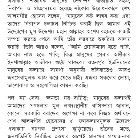
এলাকার শতাধিক মানুষের দৈনন্দিন যাতায়াত সহজ,
নিরাপদ ও স্বাচ্ছন্দ্যময় হয়েছে।সাঁকোর উদ্বোধনকালে শেখ
আলমগীর হোসেন বলেন, “মানুষের কষ্ট লাঘব করা এবং
তাদের নিরাপদ চলাচল নিশ্চিত করাই ছিল আমার এই
উদ্যোগের মূল উদ্দেশ্য। মহান আল্লাহর অশেষ রহমতে কাজটি
সম্পন্ন করতে পেরে আমি তাঁর দরবারে শুকরিয়া আদায়
করছি।”তিনি আরও বলেন, “আমি চেয়ারম্যান হতে পারি,
আবার নাও হতে পারি; কিন্তু মানুষের সেবার অঙ্গীকার
ইনশাআল্লাহ আজীবন অটুট থাকবে। রতনপুর ইউনিয়নের
মানুষের কল্যাণে সামর্থ্য অনুযায়ী ভবিষ্যতেও আরও
জনসেবামূলক কাজ করে যেতে চাই। এজন্য সকলের দোয়া,
ভালোবাসা ও সহযোগিতা কামনা করছি।
পদ নয়—সেবা, ক্ষমতা নয়—দায়িত্ব; মানুষের কল্যাণই
আমাদের পথচলার মূল লক্ষ্য।স্থানীয় বাসিন্দারা জানান,
কোনো সরকারি বরাদ্দের অপেক্ষা না করে নিজস্ব অর্থায়নে
শেখ আলমগীর হোসেনের এ জনকল্যাণমূলক উদ্যোগ
এলাকায় ব্যাপক প্রশংসা কুড়িয়েছে। তাঁদের মতে,
জনপ্রতিনিধি নির্বাচিত হওয়ার আগেই মানুষের প্রয়োজনকে