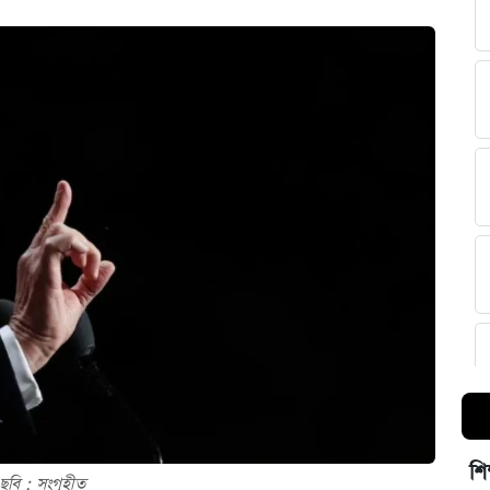
শি
ছবি : সংগৃহীত