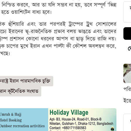
তি নিশ্চিত করবে, আর তা যদি সম্ভব না হয়, তবে সম্পূর্ণ ‘ভিন্ন
তে ওয়াশিংটন বাধ্য হবে।
মরিক হুঁশিয়ারি এবং তার পরপরই ট্রাম্পের ট্রুথ সোশ্যালের
্রাচ্যে ইরানের ভূ-রাজনৈতিক প্রভাব বলয় ভাঙতে এবং তাদের
াখতে ট্রাম্প প্রশাসন কোনো ধরনের আপস বা ছাড় দিতে রাজি নয়।
ত্বিক চাপের মুখে ইরান এখন পাল্টা কী কৌশল অবলম্বন করে,
ভ
াখছে।
্তরাষ্ট্র ইরান পারমাণবিক চুক্তি
পর
রান কূটনৈতিক সংঘাত
ইতো