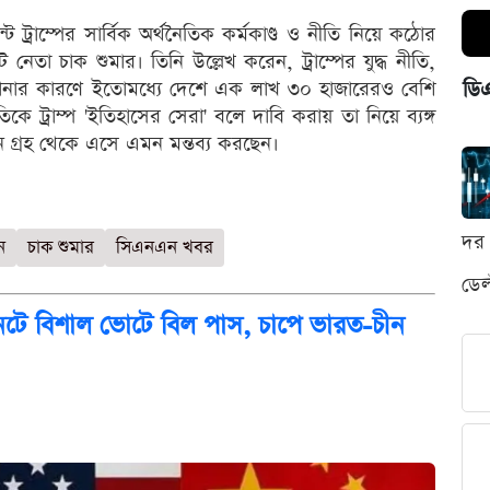
্ট ট্রাম্পের সার্বিক অর্থনৈতিক কর্মকাণ্ড ও নীতি নিয়ে কঠোর
নেতা চাক শুমার। তিনি উল্লেখ করেন, ট্রাম্পের যুদ্ধ নীতি,
ডি
্পনার কারণে ইতোমধ্যে দেশে এক লাখ ৩০ হাজারেরও বেশি
িকে ট্রাম্প 'ইতিহাসের সেরা' বলে দাবি করায় তা নিয়ে ব্যঙ্গ
োন গ্রহ থেকে এসে এমন মন্তব্য করছেন।
দর 
ন
চাক শুমার
সিএনএন খবর
ডেল
েটে বিশাল ভোটে বিল পাস, চাপে ভারত-চীন