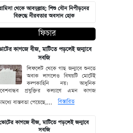
তুরস্ক-সৌদি-পাকিস্তান চুক্তি কি নতুন
রামিসা থেকে আবদুল্লাহ: শিশু যৌন নিপীড়নের
সামরিক জোট? যা বললেন এরদোগান
বিরুদ্ধে নীরবতার অবসান হোক
ইরানকে যে শর্ত দিল যুক্তরাষ্ট্র, যেটা
ফিচার
মানলেই ছাড়
োটের কাগজে বীজ, মাটিতে পড়লেই জন্মাবে
প্রথম mRNA ফ্লু টিকা অনুমোদন, কারা
নিতে পারবেন
সবজি
লিফলেট থেকে গাছ জন্মাবে শুনতে
স্বর্ণ খাতে বড় সংস্কার, বদলাতে পারে
অবাক লাগলেও বিষয়টি মোটেই
আমদানি-রপ্তানি নিয়ম
কল্পকাহিনি নয়। আধুনিক
িবেশবান্ধব প্রযুক্তির কল্যাণে এমন কাগজ
গণমাধ্যম শক্ত হলে গণতন্ত্রও টেকসই হবে:
বিস্তারিত
মধ্যে বাস্তবতা পেয়েছে,...
মির্জা ফখরুল
আগস্টের শেষে চাকরিজীবীদের টানা ৪
ভোটের কাগজে বীজ, মাটিতে পড়লেই জন্মাবে
দিনের ছুটির সুযোগ
সবজি