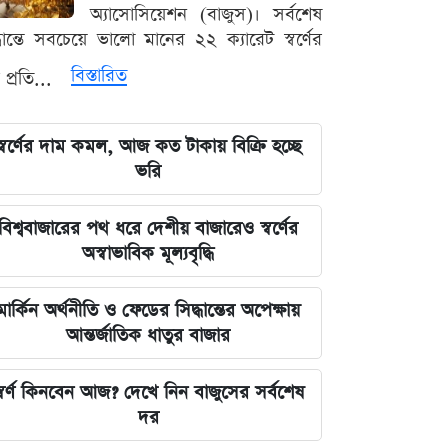
অ্যাসোসিয়েশন (বাজুস)। সর্বশেষ
ঘরে বসেই যেভাবে জানবেন এসএসসির
্ধান্তে সবচেয়ে ভালো মানের ২২ ক্যারেট স্বর্ণের
ফলাফল, ১০ আগস্ট প্রকাশের ঘোষণা
বিস্তারিত
 প্রতি...
মার্কিন ইমিগ্রেশন সার্ভিস বিভাগে বড়
পরিবর্তন, প্রবাসীদের জন্য জরুরি বার্তা
স্বর্ণের দাম কমল, আজ কত টাকায় বিক্রি হচ্ছে
ভরি
২০২৩ সালের ইসরায়েলি হামলার ক্ষত:
আড়াই বছর পর উদ্ধার ৪০ শিশুর
দেহাবশেষ
বিশ্ববাজারের পথ ধরে দেশীয় বাজারেও স্বর্ণের
অস্বাভাবিক মূল্যবৃদ্ধি
জুলাই শহীদদের কবর বাঁধানোর বরাদ্দও
মেরে খেয়েছে অন্তর্বর্তী সরকার: ইশরাক
মার্কিন অর্থনীতি ও ফেডের সিদ্ধান্তের অপেক্ষায়
হোসেন
আন্তর্জাতিক ধাতুর বাজার
শেয়ারবাজারে আর্থিক কেলেঙ্কারির তদন্তের
্বর্ণ কিনবেন আজ? দেখে নিন বাজুসের সর্বশেষ
বড় আপডেট জানাল দুদক
দর