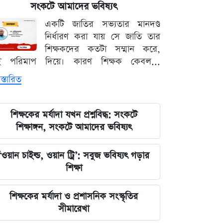
শেখ হাসিনা?
সংকটে আমাদের ভবিষ্যৎ
একটি জাতির সভ্যতার মানদণ্ড
প্রধানমন্ত্রীর চট্টগ্রাম সফর ঘিরে বিএনপিতে
নির্ধারণ করা যায় সে জাতি তার
ব্যাপক প্রস্তুতি
শিক্ষকদের কতটা সম্মান করে,
ই পরিমাপ দিয়ে। কারণ শিক্ষক কেবল...
শনিবার রাজধানীর যেসব মার্কেট ও
স্তারিত
দোকানপাট বন্ধ
স্বর্ণের দাম কমল, আজ কত টাকায় বিক্রি
শিক্ষকের মর্যাদা যখন প্রশ্নবিদ্ধ: সংকটে
হচ্ছে ভরি
শিক্ষাঙ্গন, সংকটে আমাদের ভবিষ্যৎ
আজকের নামাজের সময়সূচি, জেনে নিন
‘ওয়ান চাইল্ড, ওয়ান ট্রি’: সবুজ ভবিষ্যৎ গড়ার
পাঁচ ওয়াক্তের সময়
শিক্ষা
আজ টিভিতে যত খেলা: এলপিএল
শিক্ষকের মর্যাদা ও প্রশাসনিক সংস্কৃতির
ফাইনালসহ জমজমাট সূচি
সীমারেখা