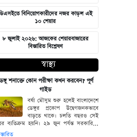
প্রজন্মের কাছে জবাব দিতে হবে: প্রধানমন্ত্রী
ডিএসইতে বিনিয়োগকারীদের নজর কাড়ল এই
তারেক রহমান
১০ শেয়ার
ফ্যাসিবাদবিরোধী সব শক্তির জাতীয় ঐক্য
বজায় রাখা এখন সময়ের দাবি: মাহদী
৮ জুলাই ২০২৬: আজকের শেয়ারবাজারের
আমিন
বিস্তারিত বিশ্লেষণ
স্বাস্থ্য
ইতিহাসের মালিকানা কারও একার নয়, ৫
আগস্টের বিজয় সাধারণ মানুষের: সাইদুর
রহমান লিটল
েঙ্গু শনাক্তে কোন পরীক্ষা কখন করবেন? পূর্ণ
গাইড
দেবিদ্বার ম্যানেজিং কমিটির সভাপতি
বর্ষা মৌসুম শুরু হলেই বাংলাদেশে
নির্বাচিত মিজানুর রহমান মাস্টার
ডেঙ্গুর প্রকোপ উদ্বেগজনকভাবে
বাড়তে থাকে। চলতি বছরও সেই
জুলাইয়ের চেতনাকে হৃদয়ে ধারণ করতে
্রের ব্যতিক্রম হয়নি। ২৯ জুন পর্যন্ত সরকারি...
হবে, যেন তা হারিয়ে না যায়: ভারপ্রাপ্ত
স্তারিত
রাষ্ট্রপতি