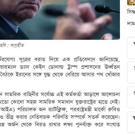
সিদ
দাম
ছবি : সংগৃহীত
ভরযোগ্য সূত্রের বরাত দিয়ে এক প্রতিবেদনে জানিয়েছে,
েয়ারম্যান ড্যান কেইন ডোনাল্ড ট্রাম্প প্রশাসনের ঊর্ধ্বতন
িগত বৈঠকে ইরানের সঙ্গে যুদ্ধ থেকে বেরিয়ে আসার পথ খোঁজার
্কিন সামরিক বাহিনীর সর্বোচ্চ এই কর্মকর্তা আড়ালে আলোচনা
ো কোনো সহজ সামরিক সমাধান যুক্তরাষ্ট্রের হাতে নেই।
িআইএ) পরিচালক জন র‍্যাটক্লিফ, পররাষ্ট্রমন্ত্রী মার্কো রুবিও
আরও তীব্র করার নেতিবাচক পরিণতি সম্পর্কে সতর্ক করেছেন।
স
ত্র অর্জন থেকে বিরত রাখার লক্ষ্য পুনর্ব্যক্ত করে সংঘাত