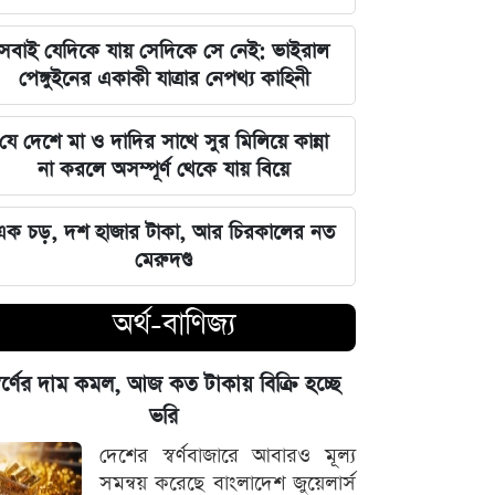
মণিপুরের অমীমাংসিত সীমান্ত নিয়ে ভারত-
সবাই যেদিকে যায় সেদিকে সে নেই: ভাইরাল
মিয়ানমার আলোচনা
পেঙ্গুইনের একাকী যাত্রার নেপথ্য কাহিনী
সক্রিয় মৌসুমি বায়ুর প্রভাব ও আগামী
যে দেশে মা ও দাদির সাথে সুর মিলিয়ে কান্না
সপ্তাহের আবহাওয়ার সার্বিক রূপরেখা
না করলে অসম্পূর্ণ থেকে যায় বিয়ে
ফ্যাসিবাদের কালো ছায়া তাড়াতে সাংস্কৃতিক
এক চড়, দশ হাজার টাকা, আর চিরকালের নত
বিপ্লব প্রয়োজন: ডা. শফিকুর রহমান
মেরুদণ্ড
দেশের নিরাপত্তা ব্যবস্থাপনায় আসছে বড়
অর্থ-বাণিজ্য
পরিবর্তন, নতুন আইনের রূপরেখা প্রকাশ
্বর্ণের দাম কমল, আজ কত টাকায় বিক্রি হচ্ছে
আওয়ামী লীগ আমাদের শত্রু নয় মিত্র, তারা
ভরি
বিএনপির সঙ্গে মিশে যাবে: নাছির চৌধুরী
এমপি
দেশের স্বর্ণবাজারে আবারও মূল্য
সমন্বয় করেছে বাংলাদেশ জুয়েলার্স