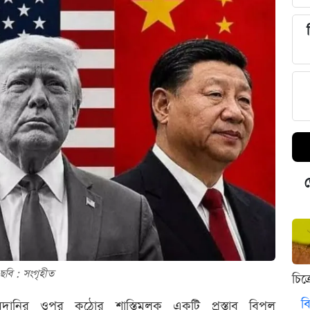
ড
ছবি : সংগৃহীত
চিত
বি
ি আমদানির ওপর কঠোর শাস্তিমূলক একটি প্রস্তাব বিপুল