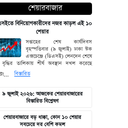
যুদ্ধের বড় প্রস্তুতি নিচ্ছে ইরান, আকাশ
শেয়ারবাজার
প্রতিরক্ষা ও অস্ত্র ব্যবস্থার ব্যাপক
আধুনিকায়ন
এসইতে বিনিয়োগকারীদের নজর কাড়ল এই ১০
শেয়ার
চার বিভাগে দুর্যোগপূর্ণ আবহাওয়ার আশঙ্কায়
সপ্তাহের শেষ কার্যদিবস
আবহাওয়া দপ্তরের বিশেষ সতর্কতা
বৃহস্পতিবার (৯ জুলাই) ঢাকা স্টক
এক্সচেঞ্জে (ডিএসই) লেনদেন শেষে
হাসিনাকে মাইক দেওয়ায় ভারতকে
বৃদ্ধির তালিকায় শীর্ষ অবস্থান দখল করেছে
কাঠগড়ায় তুললেন সালাহউদ্দিন
বিস্তারিত
্টা...
বিশ্ববাজারের পথ ধরে দেশীয় বাজারেও
স্বর্ণের অস্বাভাবিক মূল্যবৃদ্ধি
৯ জুলাই ২০২৬: আজকের শেয়ারবাজারের
বিস্তারিত বিশ্লেষণ
গ্যাস ও বিদ্যুৎ সংকট মোকাবিলায় নতুন
আশার খবর দিলেন জ্বালানিমন্ত্রী
শেয়ারবাজারে বড় ধাক্কা, কোন ১০ শেয়ার
সবচেয়ে দর বেশি কমল
নদীদূষণ দূর করতে না পারলে ভবিষ্যৎ