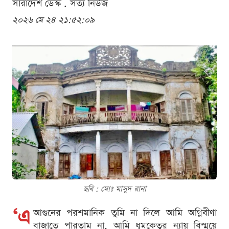
সারাদেশ ডেস্ক . সত্য নিউজ
২০২৬ মে ২৪ ২১:৫২:০৯
ছবি : মোঃ মাসুদ রানা
‘এ
আগুনের পরশমানিক তুমি না দিলে আমি অগ্নিবীণা
বাজাতে পারতাম না, আমি ধূমকেতুর ন্যায় বিস্ময়ে