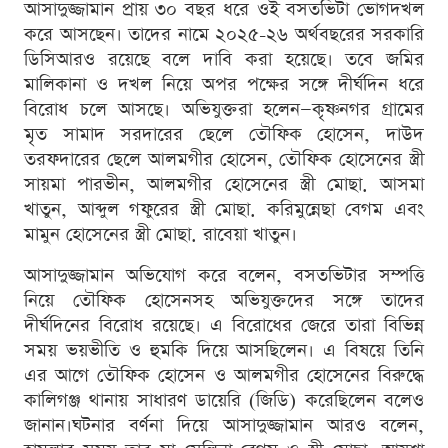
আসাদুজ্জামান প্রায় ৩০ বছর ধরে ওই বসতভিটা ভোগদখল
করে আসছেন। তাদের নামে ২০২৫-২৬ অর্থবছরের সরকারি
ডিসিআরও রয়েছে বলে দাবি করা হয়েছে। তবে জমির
মালিকানা ও দখল নিয়ে অপর পক্ষের সঙ্গে দীর্ঘদিন ধরে
বিরোধ চলে আসছে। অভিযুক্তরা হলেন—কৃষ্ণনগর গ্রামের
মৃত সামাদ সরদারের ছেলে তৌফিক হোসেন, দাউদ
তরফদারের ছেলে আলমগীর হোসেন, তৌফিক হোসেনের স্ত্রী
সায়মা পারভীন, আলমগীর হোসেনের স্ত্রী মোছা. আসমা
খাতুন, আব্দুল গফুরের স্ত্রী মোছা. করিমুন্নেছা বেগম এবং
মামুন হোসেনের স্ত্রী মোছা. রাবেয়া খাতুন।
আসাদুজ্জামান অভিযোগ করে বলেন, বসতভিটার সম্পত্তি
নিয়ে তৌফিক হোসেনসহ অভিযুক্তদের সঙ্গে তাদের
দীর্ঘদিনের বিরোধ রয়েছে। এ বিরোধের জেরে তারা বিভিন্ন
সময় ভয়ভীতি ও হুমকি দিয়ে আসছিলেন। এ বিষয়ে তিনি
এর আগে তৌফিক হোসেন ও আলমগীর হোসেনের বিরুদ্ধে
কালিগঞ্জ থানায় সাধারণ ডায়েরি (জিডি) করেছিলেন বলেও
জানান।ঘটনার বর্ণনা দিয়ে আসাদুজ্জামান আরও বলেন,