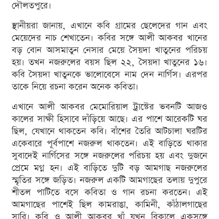
দৌলতপুরে।
স্থানীয়রা জানায়, এখানে কবি গ্রামের ছেলেদের গান এবং
মেয়েদের নাচ শেখাতেন। কবির সঙ্গে আলী আকবর খানের
বড় বোন আসমাতুন নেসার মেয়ে সৈয়দা খাতুনের পরিচয়
হয়। তখন নজরুলের বয়স ছিল ২২, সৈয়দা খাতুনের ১৬।
কবি সৈয়দা খাতুনকে ভালোবেসে নাম দেন নার্গিস। এরপর
তাকে নিয়ে রচনা করেন অনেক কবিতা।
এখানে আলী আকবর মেমোরিয়াল ট্রাস্টের ভবনটি আজও
কালের সাক্ষী হিসাবে দাঁড়িয়ে আছে। এর পাশে আরেকটি ঘর
ছিল, যেখানে থাকতেন কবি। বাঁশের তৈরি আটচালা ঘরটির
একেবারে পূর্বপাশে নজরুল থাকতেন। এই বাড়িতে থাকার
সুবাদেই নার্গিসের সঙ্গে নজরুলের পরিচয় হয় এবং দুজনে
প্রেমে মগ্ন হন। এই বাড়িতে দুটি বড় আমগাছ নজরুলের
স্মৃতির সঙ্গে জড়িত। নজরুল একটি আমগাছের তলায় দুপুরে
শীতল পাটিতে বসে কবিতা ও গান রচনা করতেন। এই
আমগাছের পাশেই ছিল কামরাঙা, কামিনী, কাঁঠালগাছের
সারি। কবি ও আলী আকবর খাঁ যখন বিকালে একসঙ্গে