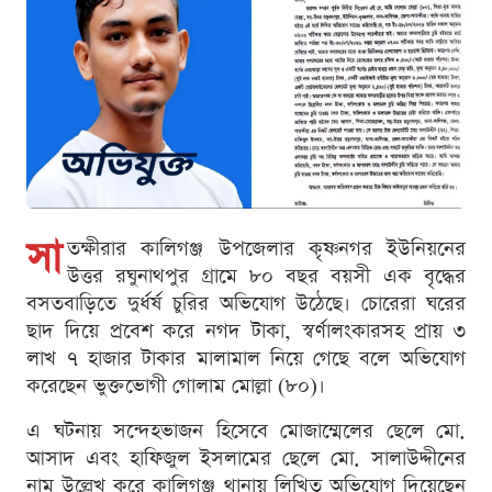
সা
তক্ষীরার কালিগঞ্জ উপজেলার কৃষ্ণনগর ইউনিয়নের
উত্তর রঘুনাথপুর গ্রামে ৮০ বছর বয়সী এক বৃদ্ধের
বসতবাড়িতে দুর্ধর্ষ চুরির অভিযোগ উঠেছে। চোরেরা ঘরের
ছাদ দিয়ে প্রবেশ করে নগদ টাকা, স্বর্ণালংকারসহ প্রায় ৩
লাখ ৭ হাজার টাকার মালামাল নিয়ে গেছে বলে অভিযোগ
করেছেন ভুক্তভোগী গোলাম মোল্লা (৮০)।
এ ঘটনায় সন্দেহভাজন হিসেবে মোজাম্মেলের ছেলে মো.
আসাদ এবং হাফিজুল ইসলামের ছেলে মো. সালাউদ্দীনের
নাম উল্লেখ করে কালিগঞ্জ থানায় লিখিত অভিযোগ দিয়েছেন