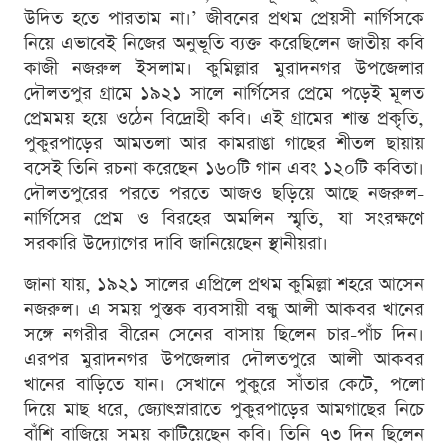
উদিত হতে পারতাম না।’ জীবনের প্রথম প্রেয়সী নার্গিসকে
নিয়ে এভাবেই নিজের অনুভূতি ব্যক্ত করেছিলেন জাতীয় কবি
কাজী নজরুল ইসলাম। কুমিল্লার মুরাদনগর উপজেলার
দৌলতপুর গ্রামে ১৯২১ সালে নার্গিসের প্রেমে পড়েই মূলত
প্রেমময় হয়ে ওঠেন বিদ্রোহী কবি। এই গ্রামের শান্ত প্রকৃতি,
পুকুরপাড়ের আমতলা আর কামরাঙা গাছের শীতল ছায়ায়
বসেই তিনি রচনা করেছেন ১৬০টি গান এবং ১২০টি কবিতা।
দৌলতপুরের পরতে পরতে আজও ছড়িয়ে আছে নজরুল-
নার্গিসের প্রেম ও বিরহের অমলিন স্মৃতি, যা সংরক্ষণে
সরকারি উদ্যোগের দাবি জানিয়েছেন স্থানীয়রা।
জানা যায়, ১৯২১ সালের এপ্রিলে প্রথম কুমিল্লা শহরে আসেন
নজরুল। এ সময় পুস্তক ব্যবসায়ী বন্ধু আলী আকবর খানের
সঙ্গে নগরীর বীরেন সেনের বাসায় ছিলেন চার-পাঁচ দিন।
এরপর মুরাদনগর উপজেলার দৌলতপুরে আলী আকবর
খানের বাড়িতে যান। সেখানে পুকুরে সাঁতার কেটে, পলো
দিয়ে মাছ ধরে, জ্যোৎস্নারাতে পুকুরপাড়ের আমগাছের নিচে
বাঁশি বাজিয়ে সময় কাটিয়েছেন কবি। তিনি ৭৩ দিন ছিলেন