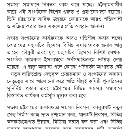
সমস্যা সমাধানে নিরন্তর কাজ করে যাচ্ছে। চট্টগ্রামবাসীর
কাছে এই সংগঠনের বিশেষ গুরুত্ব ও গ্রহণযোগ্যতা রয়েছে।
তিনি চট্টগ্রামের সার্বিক উন্নয়নে ফোরামকে আরও শক্তিশালী
ও সক্রিয় করার জন্য সকলের প্রতি আহ্বান জানান।
সভায় সংগঠনের কার্যক্রমকে আরও গতিশীল করার লক্ষ্যে
ফোরামের মহাসচিব হিসেবে বিশিষ্ট সমাজসেবক জনাব আবু
তাহের চৌধুরী এবং যুগ্ম-মহাসচিব হিসেবে বিশিষ্ট লেখক-
সংগঠক কামরুল ইসলামকে সর্বসম্মতিক্রমে দায়িত্ব দেয়া
হয়েছে। এ ছাড়া অন্যান্য পদে কোনো পরিবর্তন আপাতত নেই
। নতুন দায়িত্বপ্রাপ্ত নেতৃবৃন্দ চেয়ারম্যান ও সংগঠনের অন্যান্য
নেতৃত্বের সাথে আলোচনা করে অতি শীঘ্রই কমিটি পুনর্গঠনের
সুনির্দিষ্ট প্রস্তাব এবং চট্টগ্রামের বিভিন্ন সমস্যা সমাধানে
বিস্তারিত কার্যকর কর্মসূচি চূড়ান্ত করা হবে।
সভায় চট্টগ্রামের জলাবদ্ধতা সমস্যা নিরসন, কালুরঘাট নতুন
সেতু নির্মাণ কাজ দ্রুত দৃশ্যমান করা, যানজট নিরসন, বিভিন্ন
অবকাঠামোগত উন্নয়ন, মিডিয়া সন্ত্রাস বন্ধ করা এবং বিভিন্ন