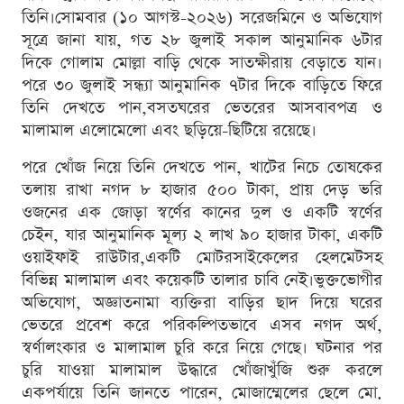
তিনি।সোমবার (১০ আগস্ট-২০২৬) সরেজমিনে ও অভিযোগ
সূত্রে জানা যায়, গত ২৮ জুলাই সকাল আনুমানিক ৬টার
দিকে গোলাম মোল্লা বাড়ি থেকে সাতক্ষীরায় বেড়াতে যান।
পরে ৩০ জুলাই সন্ধ্যা আনুমানিক ৭টার দিকে বাড়িতে ফিরে
তিনি দেখতে পান,বসতঘরের ভেতরের আসবাবপত্র ও
মালামাল এলোমেলো এবং ছড়িয়ে-ছিটিয়ে রয়েছে।
পরে খোঁজ নিয়ে তিনি দেখতে পান, খাটের নিচে তোষকের
তলায় রাখা নগদ ৮ হাজার ৫০০ টাকা, প্রায় দেড় ভরি
ওজনের এক জোড়া স্বর্ণের কানের দুল ও একটি স্বর্ণের
চেইন, যার আনুমানিক মূল্য ২ লাখ ৯০ হাজার টাকা, একটি
ওয়াইফাই রাউটার,একটি মোটরসাইকেলের হেলমেটসহ
বিভিন্ন মালামাল এবং কয়েকটি তালার চাবি নেই।ভুক্তভোগীর
অভিযোগ, অজ্ঞাতনামা ব্যক্তিরা বাড়ির ছাদ দিয়ে ঘরের
ভেতরে প্রবেশ করে পরিকল্পিতভাবে এসব নগদ অর্থ,
স্বর্ণালংকার ও মালামাল চুরি করে নিয়ে গেছে। ঘটনার পর
চুরি যাওয়া মালামাল উদ্ধারে খোঁজাখুঁজি শুরু করলে
একপর্যায়ে তিনি জানতে পারেন, মোজাম্মেলের ছেলে মো.