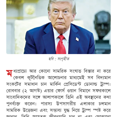
ছবি : সংগৃহীত
ম
ধ্যপ্রাচ্যে আর কোনো সামরিক সংঘাত বিস্তার না করে
কেবল কূটনৈতিক আলোচনার মাধ্যমেই সব বিদ্যমান
সংকটের সমাধান চান মার্কিন প্রেসিডেন্ট ডোনাল্ড ট্রাম্প।
রোববার (২ আগস্ট) এয়ার ফোর্স ওয়ান বিমানে সফরকালে
সাংবাদিকদের সঙ্গে আলাপকালে তিনি এই অবস্থানের কথা
পুনর্ব্যক্ত করেন। পারস্য উপসাগরীয় এলাকার চলমান
সামরিক উত্তেজনা এবং সম্ভাব্য যুদ্ধ নিয়ে ট্রাম্প স্পষ্ট করে
জানান, তিনি অহেতুক জীবনহানি চান না এবং যেকোনো