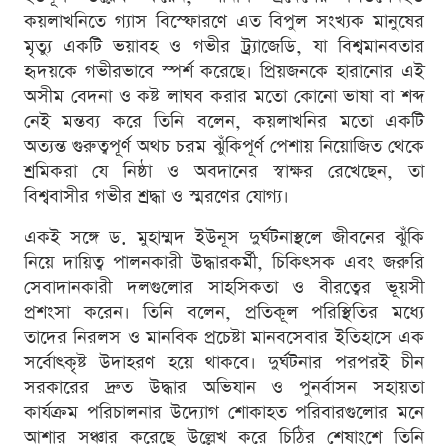
কয়লাখনিতে গ্যাস বিস্ফোরণে এত বিপুল সংখ্যক মানুষের
মৃত্যু একটি ভয়াবহ ও গভীর ট্র্যাজেডি, যা বিশ্বমানবতার
হৃদয়কে গভীরভাবে স্পর্শ করেছে। প্রিয়জনকে হারানোর এই
অসীম বেদনা ও কষ্ট লাঘব করার মতো কোনো ভাষা বা শব্দ
নেই মন্তব্য করে তিনি বলেন, কয়লাখনির মতো একটি
অত্যন্ত গুরুত্বপূর্ণ অথচ চরম ঝুঁকিপূর্ণ পেশায় নিয়োজিত থেকে
শ্রমিকরা যে নিষ্ঠা ও অবদানের স্বাক্ষর রেখেছেন, তা
বিশ্ববাসীর গভীর শ্রদ্ধা ও স্মরণের যোগ্য।
একই সঙ্গে ড. মুহাম্মদ ইউনূস দুর্ঘটনাস্থলে জীবনের ঝুঁকি
নিয়ে দায়িত্ব পালনকারী উদ্ধারকর্মী, চিকিৎসক এবং জরুরি
সেবাদানকারী দলগুলোর সাহসিকতা ও বীরত্বের ভূয়সী
প্রশংসা করেন। তিনি বলেন, প্রতিকূল পরিস্থিতির মধ্যে
তাদের নিরলস ও মানবিক প্রচেষ্টা মানবসেবার ইতিহাসে এক
সর্বোৎকৃষ্ট উদাহরণ হয়ে থাকবে। দুর্ঘটনার পরপরই চীন
সরকারের দ্রুত উদ্ধার অভিযান ও পুনর্বাসন সহায়তা
কার্যক্রম পরিচালনার উদ্যোগ শোকাহত পরিবারগুলোর মনে
আশার সঞ্চার করেছে উল্লেখ করে চিঠির শেষাংশে তিনি