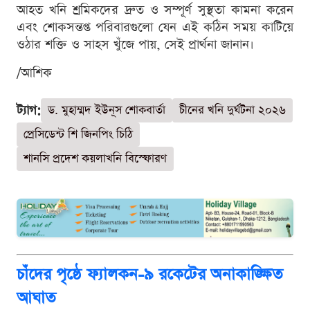
আহত খনি শ্রমিকদের দ্রুত ও সম্পূর্ণ সুস্থতা কামনা করেন
এবং শোকসন্তপ্ত পরিবারগুলো যেন এই কঠিন সময় কাটিয়ে
ওঠার শক্তি ও সাহস খুঁজে পায়, সেই প্রার্থনা জানান।
/আশিক
ট্যাগ:
ড. মুহাম্মদ ইউনূস শোকবার্তা
চীনের খনি দুর্ঘটনা ২০২৬
প্রেসিডেন্ট শি জিনপিং চিঠি
শানসি প্রদেশ কয়লাখনি বিস্ফোরণ
চাঁদের পৃষ্ঠে ফ্যালকন-৯ রকেটের অনাকাঙ্ক্ষিত
আঘাত