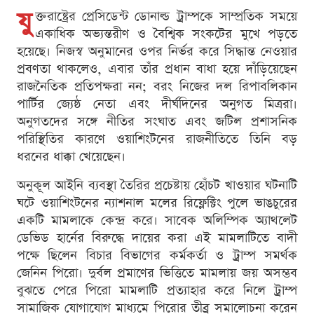
যু
ক্তরাষ্ট্রের প্রেসিডেন্ট ডোনাল্ড ট্রাম্পকে সাম্প্রতিক সময়ে
একাধিক অভ্যন্তরীণ ও বৈশ্বিক সংকটের মুখে পড়তে
হয়েছে। নিজস্ব অনুমানের ওপর নির্ভর করে সিদ্ধান্ত নেওয়ার
প্রবণতা থাকলেও, এবার তাঁর প্রধান বাধা হয়ে দাঁড়িয়েছেন
রাজনৈতিক প্রতিপক্ষরা নন; বরং নিজের দল রিপাবলিকান
পার্টির জ্যেষ্ঠ নেতা এবং দীর্ঘদিনের অনুগত মিত্ররা।
অনুগতদের সঙ্গে নীতির সংঘাত এবং জটিল প্রশাসনিক
পরিস্থিতির কারণে ওয়াশিংটনের রাজনীতিতে তিনি বড়
ধরনের ধাক্কা খেয়েছেন।
অনুকূল আইনি ব্যবস্থা তৈরির প্রচেষ্টায় হোঁচট খাওয়ার ঘটনাটি
ঘটে ওয়াশিংটনের ন্যাশনাল মলের রিফ্লেক্টিং পুলে ভাঙচুরের
একটি মামলাকে কেন্দ্র করে। সাবেক অলিম্পিক অ্যাথলেট
ডেভিড হার্নের বিরুদ্ধে দায়ের করা এই মামলাটিতে বাদী
পক্ষে ছিলেন বিচার বিভাগের কর্মকর্তা ও ট্রাম্প সমর্থক
জেনিন পিরো। দুর্বল প্রমাণের ভিত্তিতে মামলায় জয় অসম্ভব
বুঝতে পেরে পিরো মামলাটি প্রত্যাহার করে নিলে ট্রাম্প
সামাজিক যোগাযোগ মাধ্যমে পিরোর তীব্র সমালোচনা করেন