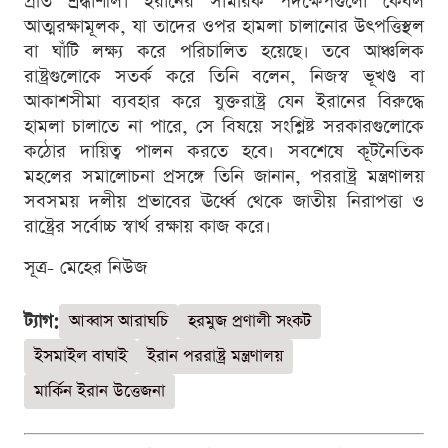
প্রতি শ্রদ্ধাশীল। ইরানের সামরিক পদক্ষেপগুলো কেবল
আত্মরক্ষামূলক, যা তাদের ওপর হামলা চালানোর উৎপত্তিস্থল
বা ঘাঁটি লক্ষ্য করে পরিচালিত হয়েছে। তবে আঞ্চলিক
রাষ্ট্রগুলোকে সতর্ক করে তিনি বলেন, নিজস্ব ভূখণ্ড বা
আকাশসীমা ব্যবহার করে যুক্তরাষ্ট্র যেন ইরানের বিরুদ্ধে
হামলা চালাতে না পারে, সে বিষয়ে সংশ্লিষ্ট সরকারগুলোকে
কঠোর দায়িত্ব পালন করতে হবে। সবশেষে কূটনৈতিক
মহলের সমালোচনা প্রসঙ্গে তিনি জানান, পররাষ্ট্র মন্ত্রণালয়
সবসময় দলীয় প্রভাবের ঊর্ধ্বে থেকে জাতীয় নিরাপত্তা ও
রাষ্ট্রের সর্বোচ্চ স্বার্থ রক্ষায় কাজ করে।
সূত্র- মেহের নিউজ
ট্যাগ:
আব্বাস আরাঘচি
হরমুজ প্রণালী সংকট
ইসমাইল বাঘাই
ইরান পররাষ্ট্র মন্ত্রণালয়
মার্কিন ইরান উত্তেজনা