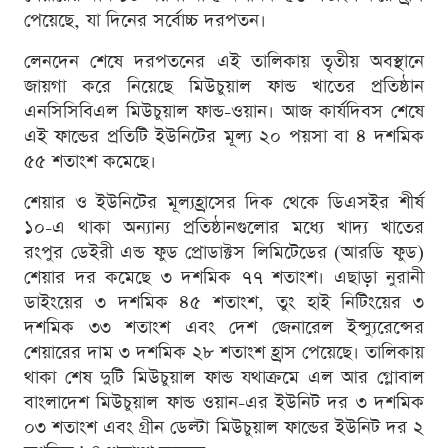
পেয়েছে, যা দিনের সর্বোচ্চ দরপতন।
লেনদেন শেষে দরপতনের এই তালিকায় তৃতীয় অবস্থানে
জায়গা করে নিয়েছে মিউচুয়াল ফান্ড খাতের প্রতিষ্ঠান
এনসিসিবিএল মিউচুয়াল ফান্ড-ওয়ান। আজ কার্যদিবস শেষে
এই ফান্ডের প্রতিটি ইউনিটের মূল্য ২০ পয়সা বা ৪ দশমিক
৫৫ শতাংশ কমেছে।
শেয়ার ও ইউনিটের মূল্যহ্রাসের দিক থেকে ডিএসইর শীর্ষ
১০-এ থাকা অন্যান্য প্রতিষ্ঠানগুলোর মধ্যে খাদ্য খাতের
রংপুর ডেইরী এন্ড ফুড প্রোডাক্টস লিমিটেডের (আরডি ফুড)
শেয়ার দর কমেছে ৩ দশমিক ৭৭ শতাংশ। এছাড়া নুরানী
ডাইংয়ের ৩ দশমিক ৪৫ শতাংশ, তুং হাই নিটিংয়ের ৩
দশমিক ৩৩ শতাংশ এবং দেশ জেনারেল ইন্স্যুরেন্সের
শেয়ারের দাম ৩ দশমিক ২৮ শতাংশ হ্রাস পেয়েছে। তালিকায়
থাকা শেষ দুটি মিউচুয়াল ফান্ড যথাক্রমে এল আর গ্লোবাল
বাংলাদেশ মিউচুয়াল ফান্ড ওয়ান-এর ইউনিট দর ৩ দশমিক
০৩ শতাংশ এবং গ্রীন ডেল্টা মিউচুয়াল ফান্ডের ইউনিট দর ২