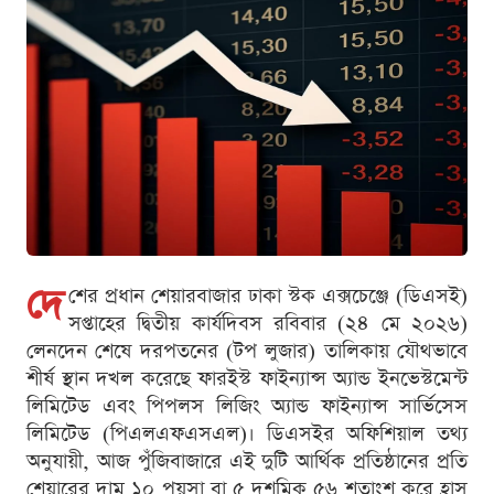
দে
শের প্রধান শেয়ারবাজার ঢাকা স্টক এক্সচেঞ্জে (ডিএসই)
সপ্তাহের দ্বিতীয় কার্যদিবস রবিবার (২৪ মে ২০২৬)
লেনদেন শেষে দরপতনের (টপ লুজার) তালিকায় যৌথভাবে
শীর্ষ স্থান দখল করেছে ফারইস্ট ফাইন্যান্স অ্যান্ড ইনভেস্টমেন্ট
লিমিটেড এবং পিপলস লিজিং অ্যান্ড ফাইন্যান্স সার্ভিসেস
লিমিটেড (পিএলএফএসএল)। ডিএসইর অফিশিয়াল তথ্য
অনুযায়ী, আজ পুঁজিবাজারে এই দুটি আর্থিক প্রতিষ্ঠানের প্রতি
শেয়ারের দাম ১০ পয়সা বা ৫ দশমিক ৫৬ শতাংশ করে হ্রাস