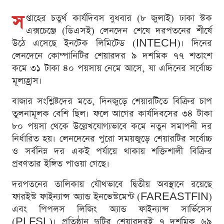
স
প্তাহের চতুর্থ কার্যদিবস বুধবার (৮ জুলাই) ঢাকা স্টক
এক্সচেঞ্জে (ডিএসই) লেনদেন শেষে দরপতনের শীর্ষে
উঠে এসেছে ইনটেক লিমিটেড (INTECH)। দিনের
লেনদেনে কোম্পানিটির শেয়ারদর ৯ দশমিক ৭৭ শতাংশ
কমে ৩১ টাকা ৪০ পয়সায় নেমে আসে, যা এদিনের সর্বোচ্চ
মূল্যহ্রাস।
বাজার সংশ্লিষ্টদের মতে, দিনজুড়ে শেয়ারটিতে বিক্রির চাপ
তুলনামূলক বেশি ছিল। ফলে আগের কার্যদিবসের ৩৪ টাকা
৮০ পয়সা থেকে উল্লেখযোগ্যভাবে কমে নতুন সমাপনী দর
নির্ধারিত হয়। লেনদেনের পুরো সময়জুড়ে শেয়ারটির সর্বোচ্চ
ও সর্বনিম্ন দর একই পর্যায়ে থাকায় শক্তিশালী বিক্রির
প্রবণতার ইঙ্গিত পাওয়া গেছে।
দরপতনের তালিকায় যৌথভাবে দ্বিতীয় অবস্থানে রয়েছে
ফারইস্ট ফাইন্যান্স অ্যান্ড ইনভেস্টমেন্ট (FAREASTFIN)
এবং পিপলস লিজিং অ্যান্ড ফাইন্যান্স সার্ভিসেস
(PLFSL)। প্রতিষ্ঠান দুটির শেয়ারদরই ৭ দশমিক ৬৯