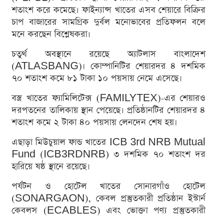
শতাংশ করে কমেছে। ফাইন্যান্স খাতের এসব শেয়ারে বিক্রির
চাপ বাজারের সামগ্রিক দুর্বল মনোভাবের প্রতিফলন বলে
মনে করছেন বিশ্লেষকরা।
চতুর্থ অবস্থানে রয়েছে অ্যাটলাস বাংলাদেশ
(ATLASBANG)। কোম্পানিটির শেয়ারদর ৪ দশমিক
৭০ শতাংশ কমে ৮১ টাকা ১০ পয়সায় নেমে এসেছে।
বস্ত্র খাতের ফ্যামিলিটেক্স (FAMILYTEX)-এর শেয়ারও
দরপতনের তালিকায় স্থান পেয়েছে। প্রতিষ্ঠানটির শেয়ারদর ৪
শতাংশ কমে ২ টাকা ৪০ পয়সায় লেনদেন শেষ হয়।
এছাড়া মিউচুয়াল ফান্ড খাতের ICB 3rd NRB Mutual
Fund (ICB3RDNRB) ৩ দশমিক ৭০ শতাংশ দর
হারিয়ে ষষ্ঠ স্থানে রয়েছে।
পর্যটন ও হোটেল খাতের সোনারগাঁও হোটেল
(SONARGAON), কেবল প্রস্তুতকারী প্রতিষ্ঠান ইস্টার্ন
কেবলস (ECABLES) এবং ভোক্তা পণ্য প্রস্তুতকারী