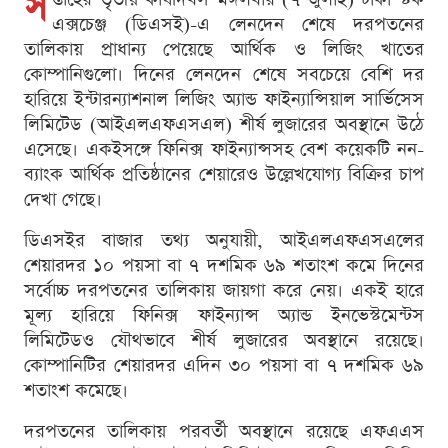
স
এক্সচেঞ্জ (ডিএসই)-এ লেনদেন শেষে দরপতনের
তালিকায় প্রাধান্য পেয়েছে আর্থিক ও লিজিং খাতের
কোম্পানিগুলো। দিনের লেনদেন শেষে সবচেয়ে বেশি দর
হারিয়ে ইন্টারন্যাশনাল লিজিং অ্যান্ড ফাইন্যান্সিয়াল সার্ভিসেস
লিমিটেড (আইএলএফএসএল) শীর্ষ লুজারের অবস্থানে উঠে
এসেছে। একইসঙ্গে ফিনিক্স ফাইন্যান্সসহ বেশ কয়েকটি নন-
ব্যাংক আর্থিক প্রতিষ্ঠানের শেয়ারেও উল্লেখযোগ্য বিক্রির চাপ
দেখা গেছে।
ডিএসইর বাজার তথ্য অনুযায়ী, আইএলএফএসএলের
শেয়ারদর ১০ পয়সা বা ৭ দশমিক ৬৯ শতাংশ কমে দিনের
সর্বোচ্চ দরপতনের তালিকায় জায়গা করে নেয়। একই হারে
মূল্য হারিয়ে ফিনিক্স ফাইন্যান্স অ্যান্ড ইনভেস্টমেন্টস
লিমিটেডও যৌথভাবে শীর্ষ লুজারের অবস্থানে রয়েছে।
কোম্পানিটির শেয়ারদর এদিন ৩০ পয়সা বা ৭ দশমিক ৬৯
শতাংশ কমেছে।
দরপতনের তালিকায় পরবর্তী অবস্থানে রয়েছে এফএএস