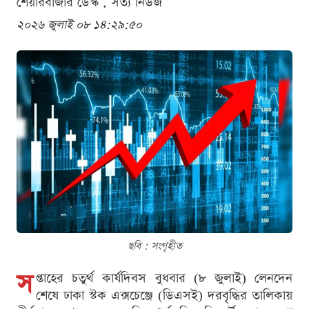
শেয়ারবাজার ডেস্ক . সত্য নিউজ
২০২৬ জুলাই ০৮ ১৪:২৯:৫০
ছবি : সংগৃহীত
স
প্তাহের চতুর্থ কার্যদিবস বুধবার (৮ জুলাই) লেনদেন
শেষে ঢাকা স্টক এক্সচেঞ্জে (ডিএসই) দরবৃদ্ধির তালিকায়