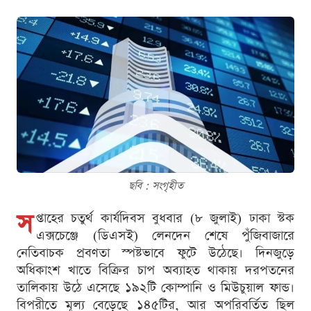
ছবি : সংগৃহীত
স
প্তাহের চতুর্থ কার্যদিবস বুধবার (৮ জুলাই) ঢাকা স্টক
এক্সচেঞ্জে (ডিএসই) লেনদেন শেষে পুঁজিবাজারে
নেতিবাচক প্রবণতা স্পষ্টভাবে ফুটে উঠেছে। দিনজুড়ে
অধিকাংশ খাতে বিক্রির চাপ অব্যাহত থাকায় দরপতনের
তালিকায় উঠে এসেছে ১৯২টি কোম্পানি ও মিউচুয়াল ফান্ড।
বিপরীতে মূল্য বেড়েছে ১৪৫টির, আর অপরিবর্তিত ছিল