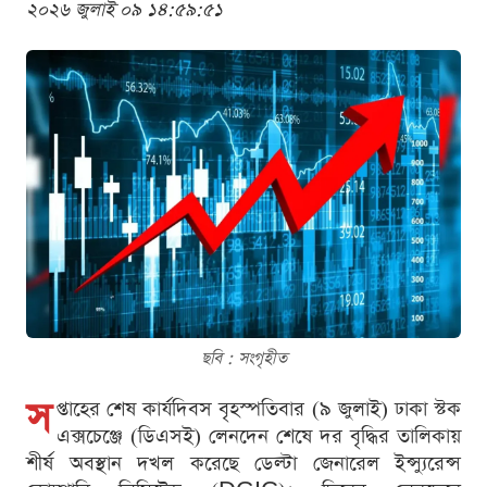
২০২৬ জুলাই ০৯ ১৪:৫৯:৫১
ছবি : সংগৃহীত
স
প্তাহের শেষ কার্যদিবস বৃহস্পতিবার (৯ জুলাই) ঢাকা স্টক
এক্সচেঞ্জে (ডিএসই) লেনদেন শেষে দর বৃদ্ধির তালিকায়
শীর্ষ অবস্থান দখল করেছে ডেল্টা জেনারেল ইন্স্যুরেন্স