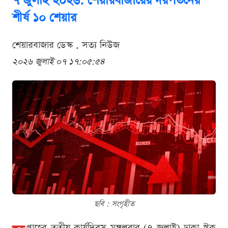
৭ জুলাই ২০২৬: শেয়ারবাজারের দরপতনের
শীর্ষ ১০ শেয়ার
শেয়ারবাজার ডেস্ক . সত্য নিউজ
২০২৬ জুলাই ০৭ ১৭:০৫:৫৪
ছবি : সংগৃহীত
প্তাহের তৃতীয় কার্যদিবস মঙ্গলবার (৭ জুলাই) ঢাকা স্টক