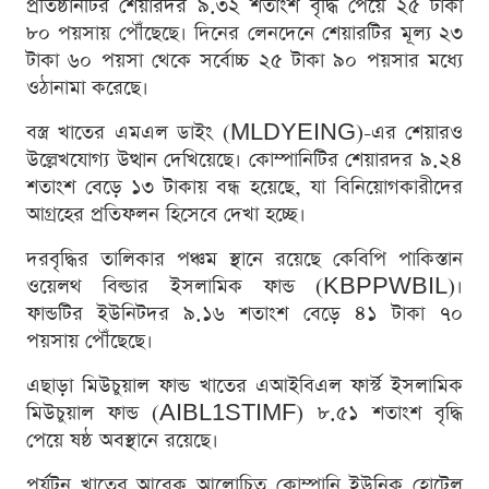
প্রতিষ্ঠানটির শেয়ারদর ৯.৩২ শতাংশ বৃদ্ধি পেয়ে ২৫ টাকা
৮০ পয়সায় পৌঁছেছে। দিনের লেনদেনে শেয়ারটির মূল্য ২৩
টাকা ৬০ পয়সা থেকে সর্বোচ্চ ২৫ টাকা ৯০ পয়সার মধ্যে
ওঠানামা করেছে।
বস্ত্র খাতের এমএল ডাইং (MLDYEING)-এর শেয়ারও
উল্লেখযোগ্য উত্থান দেখিয়েছে। কোম্পানিটির শেয়ারদর ৯.২৪
শতাংশ বেড়ে ১৩ টাকায় বন্ধ হয়েছে, যা বিনিয়োগকারীদের
আগ্রহের প্রতিফলন হিসেবে দেখা হচ্ছে।
দরবৃদ্ধির তালিকার পঞ্চম স্থানে রয়েছে কেবিপি পাকিস্তান
ওয়েলথ বিল্ডার ইসলামিক ফান্ড (KBPPWBIL)।
ফান্ডটির ইউনিটদর ৯.১৬ শতাংশ বেড়ে ৪১ টাকা ৭০
পয়সায় পৌঁছেছে।
এছাড়া মিউচুয়াল ফান্ড খাতের এআইবিএল ফার্স্ট ইসলামিক
মিউচুয়াল ফান্ড (AIBL1STIMF) ৮.৫১ শতাংশ বৃদ্ধি
পেয়ে ষষ্ঠ অবস্থানে রয়েছে।
পর্যটন খাতের আরেক আলোচিত কোম্পানি ইউনিক হোটেল