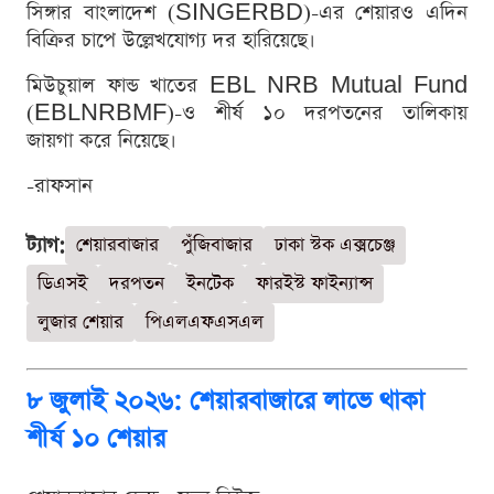
সিঙ্গার বাংলাদেশ (SINGERBD)-এর শেয়ারও এদিন
বিক্রির চাপে উল্লেখযোগ্য দর হারিয়েছে।
মিউচুয়াল ফান্ড খাতের EBL NRB Mutual Fund
(EBLNRBMF)-ও শীর্ষ ১০ দরপতনের তালিকায়
জায়গা করে নিয়েছে।
-রাফসান
ট্যাগ:
শেয়ারবাজার
পুঁজিবাজার
ঢাকা স্টক এক্সচেঞ্জ
ডিএসই
দরপতন
ইনটেক
ফারইস্ট ফাইন্যান্স
লুজার শেয়ার
পিএলএফএসএল
৮ জুলাই ২০২৬: শেয়ারবাজারে লাভে থাকা
শীর্ষ ১০ শেয়ার