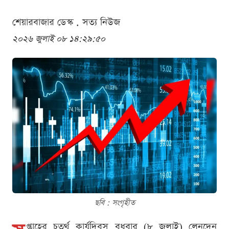
শেয়ারবাজার ডেস্ক . সত্য নিউজ
২০২৬ জুলাই ০৮ ১৪:২৯:৫০
ছবি : সংগৃহীত
প্তাহের চতুর্থ কার্যদিবস বুধবার (৮ জুলাই) লেনদেন