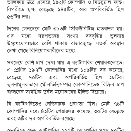
তালিকায় উঠে এসেছে ১৯২টি কোম্পানি ও মিউচুয়াল ফান্ড।
বিপরীতে মূল্য বেড়েছে ১৪৫টির, আর অপরিবর্তিত ছিল
৫৬টির দর।
দিনের লেনদেনে মোট ৩৯৩টি সিকিউরিটিজ হাতবদল হয়।
এর মধ্যে দরপতনের সংখ্যা দরবৃদ্ধির তুলনায়
উল্লেখযোগ্যভাবে বেশি থাকায় বাজারজুড়ে সতর্ক অবস্থান
দেখা গেছে বিনিয়োগকারীদের মধ্যে।
সবচেয়ে বেশি চাপ দেখা যায় এ ক্যাটাগরির শেয়ারগুলোতে।
এ শ্রেণির ১৯৭টি কোম্পানির মধ্যে ১০৯টির দর কমেছে,
বেড়েছে ৭০টির এবং অপরিবর্তিত ছিল ১৮টির।
তুলনামূলকভাবে মৌলভিত্তিসম্পন্ন কোম্পানিতেও বিক্রির চাপ
বাজারের সামগ্রিক দুর্বল মনোভাবের ইঙ্গিত দিয়েছে।
বি ক্যাটাগরিতেও নেতিবাচক প্রবণতা ছিল। মোট ৭৪টি
কোম্পানির মধ্যে ৪১টির শেয়ারদর কমেছে, ৩০টির বেড়েছে
এবং ৩টির দর অপরিবর্তিত রয়েছে।
অন্যদিকে জেড ক্যাটাগরির ১২২টি কোম্পানির মধ্যে ৪৫টির