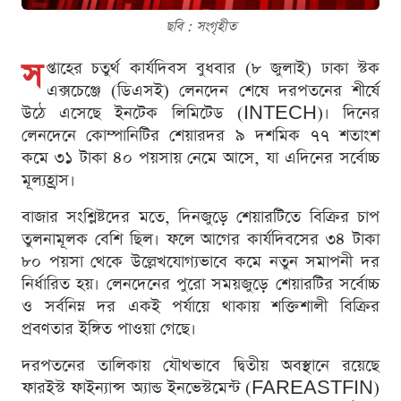
ছবি : সংগৃহীত
স
প্তাহের চতুর্থ কার্যদিবস বুধবার (৮ জুলাই) ঢাকা স্টক
এক্সচেঞ্জে (ডিএসই) লেনদেন শেষে দরপতনের শীর্ষে
উঠে এসেছে ইনটেক লিমিটেড (INTECH)। দিনের
লেনদেনে কোম্পানিটির শেয়ারদর ৯ দশমিক ৭৭ শতাংশ
কমে ৩১ টাকা ৪০ পয়সায় নেমে আসে, যা এদিনের সর্বোচ্চ
মূল্যহ্রাস।
বাজার সংশ্লিষ্টদের মতে, দিনজুড়ে শেয়ারটিতে বিক্রির চাপ
তুলনামূলক বেশি ছিল। ফলে আগের কার্যদিবসের ৩৪ টাকা
৮০ পয়সা থেকে উল্লেখযোগ্যভাবে কমে নতুন সমাপনী দর
নির্ধারিত হয়। লেনদেনের পুরো সময়জুড়ে শেয়ারটির সর্বোচ্চ
ও সর্বনিম্ন দর একই পর্যায়ে থাকায় শক্তিশালী বিক্রির
প্রবণতার ইঙ্গিত পাওয়া গেছে।
দরপতনের তালিকায় যৌথভাবে দ্বিতীয় অবস্থানে রয়েছে
ফারইস্ট ফাইন্যান্স অ্যান্ড ইনভেস্টমেন্ট (FAREASTFIN)