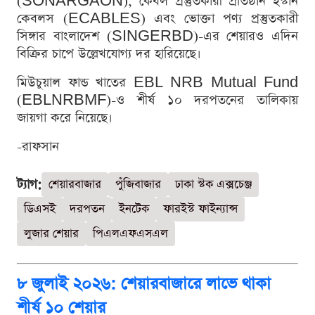
(SONARGAON), কেবল প্রস্তুতকারী প্রতিষ্ঠান ইস্টার্ন
কেবলস (ECABLES) এবং ভোক্তা পণ্য প্রস্তুতকারী
সিঙ্গার বাংলাদেশ (SINGERBD)-এর শেয়ারও এদিন
বিক্রির চাপে উল্লেখযোগ্য দর হারিয়েছে।
মিউচুয়াল ফান্ড খাতের EBL NRB Mutual Fund
(EBLNRBMF)-ও শীর্ষ ১০ দরপতনের তালিকায়
জায়গা করে নিয়েছে।
-রাফসান
ট্যাগ:
শেয়ারবাজার
পুঁজিবাজার
ঢাকা স্টক এক্সচেঞ্জ
ডিএসই
দরপতন
ইনটেক
ফারইস্ট ফাইন্যান্স
লুজার শেয়ার
পিএলএফএসএল
৮ জুলাই ২০২৬: শেয়ারবাজারে লাভে থাকা
শীর্ষ ১০ শেয়ার