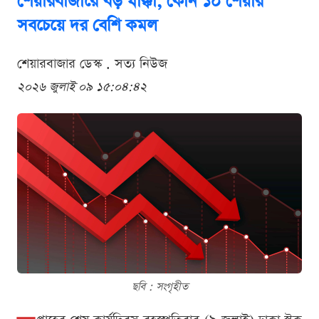
শেয়ারবাজারে বড় ধাক্কা, কোন ১০ শেয়ার
সবচেয়ে দর বেশি কমল
শেয়ারবাজার ডেস্ক . সত্য নিউজ
২০২৬ জুলাই ০৯ ১৫:০৪:৪২
ছবি : সংগৃহীত