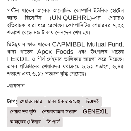
পর্যটন খাতের আরেক আলোচিত কোম্পানি ইউনিক হোটেল
অ্যান্ড রিসোর্টস (UNIQUEHRL)-এর শেয়ারও
ইতিবাচক ধারা ধরে রেখেছে। কোম্পানিটির শেয়ারদর ৭.২২
শতাংশ বেড়ে ৪৯ টাকায় লেনদেন শেষ হয়।
মিউচুয়াল ফান্ড খাতের CAPMIBBL Mutual Fund,
খাদ্য খাতের Apex Foods এবং উৎপাদন খাতের
FEKDIL-ও শীর্ষ গেইনার তালিকায় জায়গা করে নিয়েছে।
এসব প্রতিষ্ঠানের শেয়ারদর যথাক্রমে ৬.৬১ শতাংশ, ৬.৪৫
শতাংশ এবং ৬.১৯ শতাংশ বৃদ্ধি পেয়েছে।
-রাফসান
ট্যাগ:
শেয়ারবাজার
ঢাকা স্টক এক্সচেঞ্জ
ডিএসই
শেয়ার দর বৃদ্ধি
শেয়ারবাজার সংবাদ
GENEXIL
আজকের গেইনার
সি পার্ল