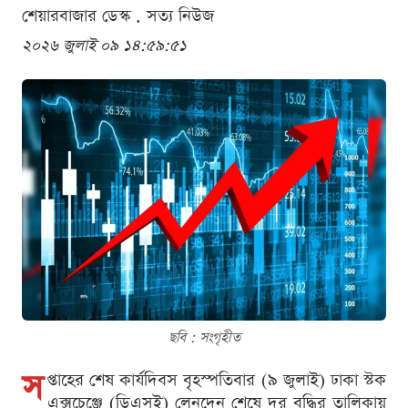
শেয়ারবাজার ডেস্ক . সত্য নিউজ
২০২৬ জুলাই ০৯ ১৪:৫৯:৫১
ছবি : সংগৃহীত
স
প্তাহের শেষ কার্যদিবস বৃহস্পতিবার (৯ জুলাই) ঢাকা স্টক
এক্সচেঞ্জে (ডিএসই) লেনদেন শেষে দর বৃদ্ধির তালিকায়