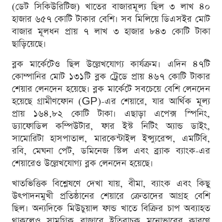
(ডেট সিকিউরিটিজ) খাতের বাজারমূল্য ছিল ৩ লাখ ৪০
হাজার ৬৫৭ কোটি টাকার বেশি। সব মিলিয়ে ডিএসইর মোট
বাজার মূলধন প্রায় ৭ লাখ ৩ হাজার ৮৪৩ কোটি টাকা
ছাড়িয়েছে।
ব্লক মার্কেটেও ছিল উল্লেখযোগ্য কার্যক্রম। এদিন ৪৭টি
কোম্পানির মোট ১৩১টি ব্লক ট্রেডে প্রায় ৪৬৭ কোটি টাকার
শেয়ার লেনদেন হয়েছে। ব্লক মার্কেটে সবচেয়ে বেশি লেনদেন
হয়েছে গ্রামীণফোন (GP)-এর শেয়ারে, যার আর্থিক মূল্য
প্রায় ১৬৪.৮২ কোটি টাকা। এছাড়া এপেক্স স্পিনিং,
ড্যাফোডিল কম্পিউটার, ফার ইস্ট নিটিং অ্যান্ড ডাইং,
সামোরিটা হাসপাতাল, মারকেন্টাইল ইন্স্যুরেন্স, এমটিবি,
রবি, মেঘনা পেট, ডমিনেজ স্টিল এবং ব্র্যাক ব্যাংক-এর
শেয়ারেও উল্লেখযোগ্য ব্লক লেনদেন হয়েছে।
খাতভিত্তিক বিশ্লেষণে দেখা যায়, বীমা, ব্যাংক এবং কিছু
উৎপাদনমুখী প্রতিষ্ঠানের শেয়ারে ক্রেতাদের আগ্রহ বেশি
ছিল। অন্যদিকে মিউচুয়াল ফান্ড খাতে বিক্রির চাপ অব্যাহত
থাকলেও সামগ্রিক বাজারে ইতিবাচক মনোভাবের কারণে