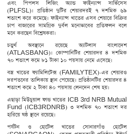
এবং পিপলস লিজিং অ্যান্ড ফাইন্যান্স সার্ভিসেস
(PLFSL)। প্রতিষ্ঠান দুটির শেয়ারদরই ৭ দশমিক ৬৯
শতাংশ করে কমেছে। ফাইন্যান্স খাতের এসব শেয়ারে বিক্রির
চাপ বাজারের সামগ্রিক দুর্বল মনোভাবের প্রতিফলন বলে
মনে করছেন বিশ্লেষকরা।
চতুর্থ অবস্থানে রয়েছে অ্যাটলাস বাংলাদেশ
(ATLASBANG)। কোম্পানিটির শেয়ারদর ৪ দশমিক
৭০ শতাংশ কমে ৮১ টাকা ১০ পয়সায় নেমে এসেছে।
বস্ত্র খাতের ফ্যামিলিটেক্স (FAMILYTEX)-এর শেয়ারও
দরপতনের তালিকায় স্থান পেয়েছে। প্রতিষ্ঠানটির শেয়ারদর ৪
শতাংশ কমে ২ টাকা ৪০ পয়সায় লেনদেন শেষ হয়।
এছাড়া মিউচুয়াল ফান্ড খাতের ICB 3rd NRB Mutual
Fund (ICB3RDNRB) ৩ দশমিক ৭০ শতাংশ দর
হারিয়ে ষষ্ঠ স্থানে রয়েছে।
পর্যটন ও হোটেল খাতের সোনারগাঁও হোটেল