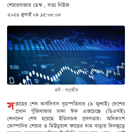
শেয়ারবাজার ডেস্ক . সত্য নিউজ
২০২৬ জুলাই ০৯ ১৫:০৮:০৮
ছবি : সংগৃহীত
স
প্তাহের শেষ কার্যদিবস বৃহস্পতিবার (৯ জুলাই) দেশের
প্রধান পুঁজিবাজার ঢাকা স্টক এক্সচেঞ্জে (ডিএসই)
লেনদেন শেষ হয়েছে ইতিবাচক প্রবণতায়। অধিকাংশ
কোম্পানির শেয়ার ও মিউচুয়াল ফান্ডের দাম বাড়ায় দিনজুড়ে