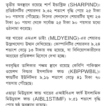
তৃতীয় অবস্থানে রয়েছে শার্প ইন্ডাস্ট্রিজ (SHARPIND)।
প্রতিষ্ঠানটির শেয়ারদর ৯.৩২ শতাংশ বৃদ্ধি পেয়ে ২৫ টাকা
৮০ পয়সায় পৌঁছেছে। দিনের লেনদেনে শেয়ারটির মূল্য ২৩
টাকা ৬০ পয়সা থেকে সর্বোচ্চ ২৫ টাকা ৯০ পয়সার মধ্যে
ওঠানামা করেছে।
বস্ত্র খাতের এমএল ডাইং (MLDYEING)-এর শেয়ারও
উল্লেখযোগ্য উত্থান দেখিয়েছে। কোম্পানিটির শেয়ারদর ৯.২৪
শতাংশ বেড়ে ১৩ টাকায় বন্ধ হয়েছে, যা বিনিয়োগকারীদের
আগ্রহের প্রতিফলন হিসেবে দেখা হচ্ছে।
দরবৃদ্ধির তালিকার পঞ্চম স্থানে রয়েছে কেবিপি পাকিস্তান
ওয়েলথ বিল্ডার ইসলামিক ফান্ড (KBPPWBIL)।
ফান্ডটির ইউনিটদর ৯.১৬ শতাংশ বেড়ে ৪১ টাকা ৭০
পয়সায় পৌঁছেছে।
এছাড়া মিউচুয়াল ফান্ড খাতের এআইবিএল ফার্স্ট ইসলামিক
মিউচুয়াল ফান্ড (AIBL1STIMF) ৮.৫১ শতাংশ বৃদ্ধি
পেয়ে ষষ্ঠ অবস্থানে রয়েছে।