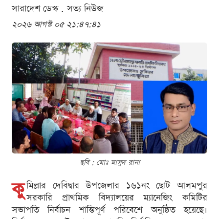
সারাদেশ ডেস্ক . সত্য নিউজ
২০২৬ আগস্ট ০৫ ২১:৪৭:৪১
ছবি : মোঃ মাসুদ রানা
কু
মিল্লার দেবিদ্বার উপজেলার ১৬১নং ছোট আলমপুর
সরকারি প্রাথমিক বিদ্যালয়ের ম্যানেজিং কমিটির
সভাপতি নির্বাচন শান্তিপূর্ণ পরিবেশে অনুষ্ঠিত হয়েছে।