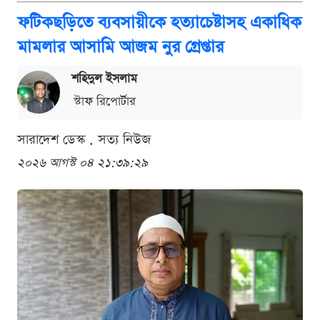
ফটিকছড়িতে ব্যবসায়ীকে হত্যাচেষ্টাসহ একাধিক
মামলার আসামি আজম নুর গ্রেপ্তার
শ‌হিদুল ইসলাম
স্টাফ রিপোর্টার
সারাদেশ ডেস্ক . সত্য নিউজ
২০২৬ আগস্ট ০৪ ২১:৩৯:২৯