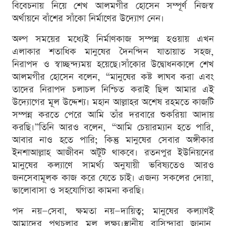
বিবেচনায় নিয়ে শেখ আলমগীর হোসেন সম্পূর্ণ নিজস্ব
অর্থায়নে বাঁশের সাঁকো নির্মাণের উদ্যোগ নেন।
অল্প সময়ের মধ্যেই নির্মাণকাজ সম্পন্ন হওয়ায় এখন
এলাকার শতাধিক মানুষের দৈনন্দিন যাতায়াত সহজ,
নিরাপদ ও স্বাচ্ছন্দ্যময় হয়েছে।সাঁকোর উদ্বোধনকালে শেখ
আলমগীর হোসেন বলেন, “মানুষের কষ্ট লাঘব করা এবং
তাদের নিরাপদ চলাচল নিশ্চিত করাই ছিল আমার এই
উদ্যোগের মূল উদ্দেশ্য। মহান আল্লাহর অশেষ রহমতে কাজটি
সম্পন্ন করতে পেরে আমি তাঁর দরবারে শুকরিয়া আদায়
করছি।”তিনি আরও বলেন, “আমি চেয়ারম্যান হতে পারি,
আবার নাও হতে পারি; কিন্তু মানুষের সেবার অঙ্গীকার
ইনশাআল্লাহ আজীবন অটুট থাকবে। রতনপুর ইউনিয়নের
মানুষের কল্যাণে সামর্থ্য অনুযায়ী ভবিষ্যতেও আরও
জনসেবামূলক কাজ করে যেতে চাই। এজন্য সকলের দোয়া,
ভালোবাসা ও সহযোগিতা কামনা করছি।
পদ নয়—সেবা, ক্ষমতা নয়—দায়িত্ব; মানুষের কল্যাণই
আমাদের পথচলার মূল লক্ষ্য।স্থানীয় বাসিন্দারা জানান,