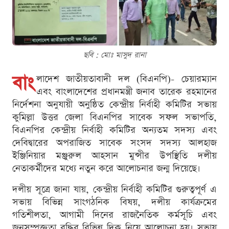
ছবি : মোঃ মাসুদ রানা
বাং
লাদেশ জাতীয়তাবাদী দল (বিএনপি)- চেয়ারম্যান
এবং বাংলাদেশের প্রধানমন্ত্রী জনাব তারেক রহমানের
নির্দেশনা অনুযায়ী অনুষ্ঠিত কেন্দ্রীয় নির্বাহী কমিটির সভায়
কুমিল্লা উত্তর জেলা বিএনপির সাবেক সফল সভাপতি,
বিএনপির কেন্দ্রীয় নির্বাহী কমিটির অন্যতম সদস্য এবং
দেবিদ্বারের অপরাজিত সাবেক সংসদ সদস্য আলহাজ
ইঞ্জিনিয়ার মঞ্জুরুল আহসান মুন্সীর উপস্থিতি দলীয়
নেতাকর্মীদের মধ্যে নতুন করে আলোচনার জন্ম দিয়েছে।
দলীয় সূত্রে জানা যায়, কেন্দ্রীয় নির্বাহী কমিটির গুরুত্বপূর্ণ এ
সভায় বিভিন্ন সাংগঠনিক বিষয়, দলীয় কার্যক্রমের
গতিশীলতা, আগামী দিনের রাজনৈতিক কর্মসূচি এবং
জনসম্পৃক্ততা বৃদ্ধির বিভিন্ন দিক নিয়ে আলোচনা হয়। সভায়