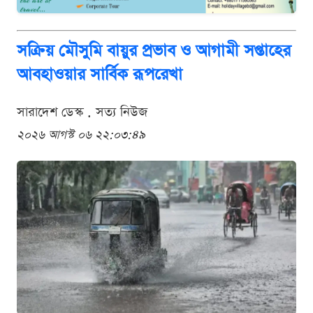
সক্রিয় মৌসুমি বায়ুর প্রভাব ও আগামী সপ্তাহের
আবহাওয়ার সার্বিক রূপরেখা
সারাদেশ ডেস্ক . সত্য নিউজ
২০২৬ আগস্ট ০৬ ২২:০৩:৪৯