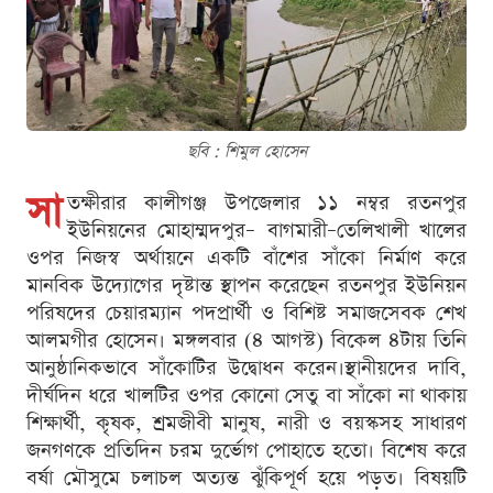
ছবি : শিমুল হোসেন
সা
তক্ষীরার কালীগঞ্জ উপজেলার ১১ নম্বর রতনপুর
ইউনিয়নের মোহাম্মদপুর– বাগমারী–তেলিখালী খালের
ওপর নিজস্ব অর্থায়নে একটি বাঁশের সাঁকো নির্মাণ করে
মানবিক উদ্যোগের দৃষ্টান্ত স্থাপন করেছেন রতনপুর ইউনিয়ন
পরিষদের চেয়ারম্যান পদপ্রার্থী ও বিশিষ্ট সমাজসেবক শেখ
আলমগীর হোসেন। মঙ্গলবার (৪ আগস্ট) বিকেল ৪টায় তিনি
আনুষ্ঠানিকভাবে সাঁকোটির উদ্বোধন করেন।স্থানীয়দের দাবি,
দীর্ঘদিন ধরে খালটির ওপর কোনো সেতু বা সাঁকো না থাকায়
শিক্ষার্থী, কৃষক, শ্রমজীবী মানুষ, নারী ও বয়স্কসহ সাধারণ
জনগণকে প্রতিদিন চরম দুর্ভোগ পোহাতে হতো। বিশেষ করে
বর্ষা মৌসুমে চলাচল অত্যন্ত ঝুঁকিপূর্ণ হয়ে পড়ত। বিষয়টি