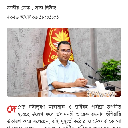
জাতীয় ডেস্ক . সত্য নিউজ
২০২৬ আগস্ট ০৬ ১৮:০১:৫১
দে
শের নদীদূষণ মারাত্মক ও দুর্বিষহ পর্যায়ে উপনীত
হয়েছে উল্লেখ করে প্রধানমন্ত্রী তারেক রহমান হুঁশিয়ারি
উচ্চারণ করে বলেছেন, এই মুহূর্তে কঠোর ও টেকসই কোনো