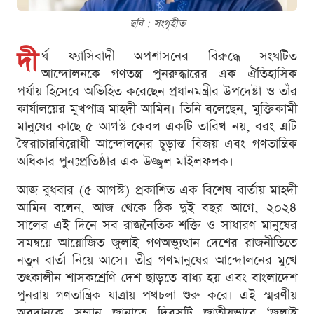
ছবি : সংগৃহীত
দী
র্ঘ ফ্যাসিবাদী অপশাসনের বিরুদ্ধে সংঘটিত
আন্দোলনকে গণতন্ত্র পুনরুদ্ধারের এক ঐতিহাসিক
পর্যায় হিসেবে অভিহিত করেছেন প্রধানমন্ত্রীর উপদেষ্টা ও তাঁর
কার্যালয়ের মুখপাত্র মাহদী আমিন। তিনি বলেছেন, মুক্তিকামী
মানুষের কাছে ৫ আগস্ট কেবল একটি তারিখ নয়, বরং এটি
স্বৈরাচারবিরোধী আন্দোলনের চূড়ান্ত বিজয় এবং গণতান্ত্রিক
অধিকার পুনঃপ্রতিষ্ঠার এক উজ্জ্বল মাইলফলক।
আজ বুধবার (৫ আগস্ট) প্রকাশিত এক বিশেষ বার্তায় মাহদী
আমিন বলেন, আজ থেকে ঠিক দুই বছর আগে, ২০২৪
সালের এই দিনে সব রাজনৈতিক শক্তি ও সাধারণ মানুষের
সমন্বয়ে আয়োজিত জুলাই গণঅভ্যুত্থান দেশের রাজনীতিতে
নতুন বার্তা নিয়ে আসে। তীব্র গণমানুষের আন্দোলনের মুখে
তৎকালীন শাসকশ্রেণি দেশ ছাড়তে বাধ্য হয় এবং বাংলাদেশ
পুনরায় গণতান্ত্রিক যাত্রায় পথচলা শুরু করে। এই স্মরণীয়
অবদানকে সম্মান জানাতে দিবসটি জাতীয়ভাবে ‘জুলাই