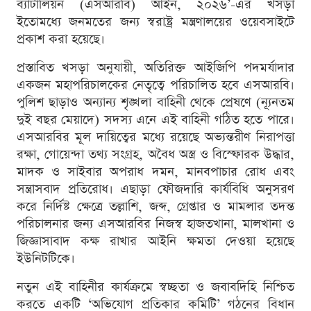
ব্যাটালিয়ন (এসআরবি) আইন, ২০২৬’-এর খসড়া
ইতোমধ্যে জনমতের জন্য স্বরাষ্ট্র মন্ত্রণালয়ের ওয়েবসাইটে
প্রকাশ করা হয়েছে।
প্রস্তাবিত খসড়া অনুযায়ী, অতিরিক্ত আইজিপি পদমর্যাদার
একজন মহাপরিচালকের নেতৃত্বে পরিচালিত হবে এসআরবি।
পুলিশ ছাড়াও অন্যান্য শৃঙ্খলা বাহিনী থেকে প্রেষণে (ন্যূনতম
দুই বছর মেয়াদে) সদস্য এনে এই বাহিনী গঠিত হতে পারে।
এসআরবির মূল দায়িত্বের মধ্যে রয়েছে অভ্যন্তরীণ নিরাপত্তা
রক্ষা, গোয়েন্দা তথ্য সংগ্রহ, অবৈধ অস্ত্র ও বিস্ফোরক উদ্ধার,
মাদক ও সাইবার অপরাধ দমন, মানবপাচার রোধ এবং
সন্ত্রাসবাদ প্রতিরোধ। এছাড়া ফৌজদারি কার্যবিধি অনুসরণ
করে নির্দিষ্ট ক্ষেত্রে তল্লাশি, জব্দ, গ্রেপ্তার ও মামলার তদন্ত
পরিচালনার জন্য এসআরবির নিজস্ব হাজতখানা, মালখানা ও
জিজ্ঞাসাবাদ কক্ষ রাখার আইনি ক্ষমতা দেওয়া হয়েছে
ইউনিটটিকে।
নতুন এই বাহিনীর কার্যক্রমে স্বচ্ছতা ও জবাবদিহি নিশ্চিত
করতে একটি ‘অভিযোগ প্রতিকার কমিটি’ গঠনের বিধান