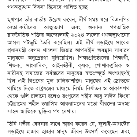
গণঅভ্যুত্থান দিবস’ হিসেবে পালিত হচ্ছে।
মুখপাত্র তাঁর বার্তায় উল্লেখ করেন, দীর্ঘ সময় ধরে বিএনপির
নেতা-কর্মীদের আত্মত্যাগ এবং অন্যান্য গণতান্ত্রিক
রাজনৈতিক শক্তির আন্দোলনই ২০২৪ সালের গণঅভ্যুত্থানের
আসল পটভূমি তৈরি করেছিল। এই দীর্ঘ লড়াইয়ে সাবেক
প্রধানমন্ত্রী বেগম খালেদা জিয়ার আপসহীন অবস্থান সাধারণ
মানুষকে অনুপ্রেরণা যুগিয়েছিল। শিক্ষাপ্রতিষ্ঠানের শিক্ষার্থী,
শিক্ষক, সাংবাদিক, আইনজীবী, কৃষক, পোশাকশ্রমিক ও
নারীসহ সমাজের সর্বস্তরের মানুষের স্বতঃস্ফূর্ত অংশগ্রহণই
ছিল এই বিপ্লবের মূল চালিকাশক্তি। মানুষের এই স্রোতকে
থামিয়ে দিতে রাষ্ট্রযন্ত্রের মাধ্যমে নির্মম নির্যাতন ও আকাশপথ
থেকে গুলি চালানো হলেও রংপুরের শহীদ আবু সাঈদ কিংবা
চট্টগ্রামের শহীদ ওয়াসিম আকরামদের মতো বীরদের অদম্য
সাহস জাতিকে মুক্তির পথ দেখায়।
তিনি গভীর বেদনার সাথে স্মরণ করেন যে, জুলাই-আগস্টের
লড়াইয়ে হাজার হাজার মানুষ জীবন উৎসর্গ করেছেন এবং