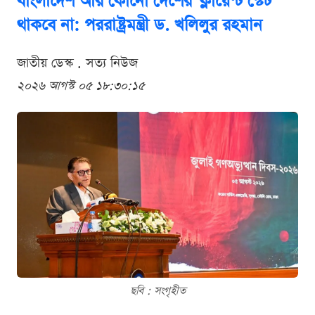
বাংলাদেশ আর কোনো দেশের 'ক্লায়েন্ট স্টেট'
থাকবে না: পররাষ্ট্রমন্ত্রী ড. খলিলুর রহমান
জাতীয় ডেস্ক . সত্য নিউজ
২০২৬ আগস্ট ০৫ ১৮:৩০:১৫
ছবি : সংগৃহীত