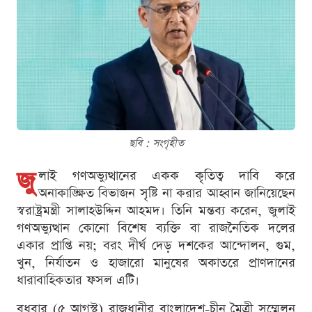
ছবি : সংগৃহীত
জু
লাই গণঅভ্যুত্থানের একক কৃতিত্ব দাবি করে
অনাকাঙ্ক্ষিত বিভাজন সৃষ্টি না করার আহ্বান জানিয়েছেন
স্বরাষ্ট্রমন্ত্রী সালাহউদ্দিন আহমদ। তিনি মন্তব্য করেন, জুলাই
গণঅভ্যুত্থান কোনো বিশেষ ব্যক্তি বা রাজনৈতিক দলের
একার প্রাপ্তি নয়; বরং দীর্ঘ দেড় দশকের আন্দোলন, গুম,
খুন, নির্যাতন ও হাজারো মানুষের অকাতরে প্রাণদানের
ধারাবাহিকতার ফসল এটি।
বুধবার (৫ আগস্ট) রাজধানীর বাংলাদেশ-চীন মৈত্রী সম্মেলন