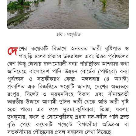
ছবি : সংগৃহীত
দে
শের কয়েকটি বিভাগে অনবরত ভারী বৃষ্টিপাত ও
পাহাড়ি ঢলের প্রভাবে উত্তরাঞ্চল এবং উত্তর-পূর্বাঞ্চলের
বেশ কিছু জেলায় স্বল্পমেয়াদী বন্যা পরিস্থিতির আশঙ্কার কথা
জানিয়েছে বাংলাদেশ পানি উন্নয়ন বোর্ডের (পাউবো) বন্যা
পূর্বাভাস ও সতর্কীকরণ কেন্দ্র। মঙ্গলবার (৪ আগস্ট)
প্রকাশিত এক বিজ্ঞপ্তিতে সংস্থাটি জানায়, দেশের অভ্যন্তরে
রংপুর, সিলেট ও ময়মনসিংহ বিভাগ এবং সীমান্তবর্তী
ভারতীয় উজানে আগামী দুদিন ভারী থেকে অতি ভারী বৃষ্টি
হতে পারে। এর ফলে সুরমা-কুশিয়ারা, তিস্তা, ধরলা,
দুধকুমার, কংস ও সোমেশ্বরীসহ প্রধান নদ-নদীর পানি দ্রুত
বৃদ্ধি পেয়ে কয়েকটি পয়েন্টে বিপৎসীমা অতিক্রম বা
সতর্কসীমায় পৌঁছানোর প্রবল সম্ভাবনা দেখা দিয়েছে।