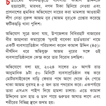
চ
ট্টগ্রামের ফটিকছড়িতে ব্যবসায়ী কামাল উদ্দিনকে
হত্যাচেষ্টা, মারধর, নগদ টাকা ছিনিয়ে নেওয়া এবং
প্রাণনাশের হুমকির অভিযোগে দায়ের করা মামলায় আওয়ামী
লীগ নেতা নুরুল আজম নুর (আজম নুর)কে গ্রেপ্তার করেছে
ফটিকছড়ি থানা পুলিশ।
অভিযোগ সূত্রে জানা যায়, উপজেলার বিবিরহাট বাজারের
বীর জাহানারা কমপ্লেক্সে ‘দুবাই বাবেকা হার্ডওয়্যার’ নামে
একটি ব্যবসাপ্রতিষ্ঠান পরিচালনা করেন কামাল উদ্দিন (৪৫)।
দীর্ঘদিন ধরে অভিযুক্ত আজম নুরের সঙ্গে ওই
ব্যবসাপ্রতিষ্ঠানকে কেন্দ্র করে তার বিরোধ চলছিল।
অভিযোগে বলা হয়, ২০২৪ সালের ২৮ আগস্ট রাত
আনুমানিক ৯টা ৫০ মিনিটে ব্যবসাপ্রতিষ্ঠান বন্ধ করে
মোটরসাইকেলে বাড়ি ফেরার পথে আগে থেকে ওঁৎ পেতে
থাকা আজম নুরসহ ৪–৫ জন তার পথরোধ করে। একপর্যায়ে
তারা এসএস পাইপ দিয়ে হামলা চালায়। এতে কামাল
উদ্দিনের ডান হাত ও ডান পায়ে গুরুতর আঘাত লাগে এবং
শরীরের বিভিন্ন স্থানে জখম হয়।