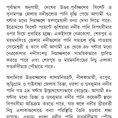
পূর্বাভাস অনুযায়ী, দেশের উত্তর-পূর্বাঞ্চলের সিলেট ও
সুনামগঞ্জ জেলায় নদীগুলোর পানি বৃদ্ধি পেয়ে আগামী ৭২
ঘণ্টার মধ্যে নিম্নাঞ্চলে স্বল্পমেয়াদী বন্যা দেখা দিতে পারে।
ইতোমধ্যে সিলেট পয়েন্টে কুশিয়ারা নদীর পানি বিপৎসীমার
ওপর দিয়ে প্রবাহিত হচ্ছে। একইসঙ্গে নেত্রকোণা, শেরপুর ও
ময়মনসিংহ জেলার নদীগুলোর পানি সমতল বৃদ্ধি পাওয়ায়
সোমেশ্বরী ও কংস নদী আগামী ২৪ থেকে ৪৮ ঘণ্টার মধ্যে
নেত্রকোণার নদীসংলগ্ন নিম্নাঞ্চলকে সাময়িকভাবে প্লাবিত
করতে পারে এবং শেরপুর ও ময়মনসিংহের নিচু এলাকা
সতর্কসীমায় পৌঁছাতে পারে।
অন্যদিকে উত্তরাঞ্চলের লালমনিরহাট, নীলফামারী, রংপুর,
কুড়িগ্রাম ও গাইবান্ধা জেলায় তিস্তা, ধরলা ও দুধকুমার নদীর
পানি গত ২৪ ঘণ্টায় উল্লেখযোগ্যভাবে বেড়েছে। আগামী ৪৮
ঘণ্টার মধ্যে তিস্তা ও দুধকুমার নদীর পানি কয়েকটি স্থানে
বিপৎসীমা অতিক্রম করতে পারে, যার ফলে নদীর তীরবর্তী
নিচু এলাকাগুলোতে বন্যা পরিস্থিতি তৈরি হওয়ার শঙ্কা
রয়েছে। এছাড়া ধরলা নদীর পানি সতর্কসীমায় পৌঁছে