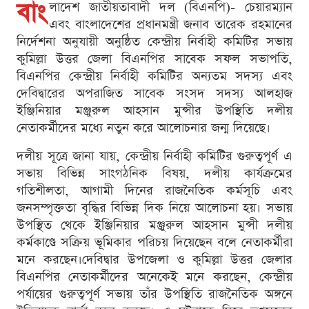
বাং
লাদেশ জাতীয়তাবাদী দল (বিএনপি)- চেয়ারম্যান
এবং বাংলাদেশের প্রধানমন্ত্রী জনাব তারেক রহমানের
নির্দেশনা অনুযায়ী অনুষ্ঠিত কেন্দ্রীয় নির্বাহী কমিটির সভায়
কুমিল্লা উত্তর জেলা বিএনপির সাবেক সফল সভাপতি,
বিএনপির কেন্দ্রীয় নির্বাহী কমিটির অন্যতম সদস্য এবং
দেবিদ্বারের অপরাজিত সাবেক সংসদ সদস্য আলহাজ
ইঞ্জিনিয়ার মঞ্জুরুল আহসান মুন্সীর উপস্থিতি দলীয়
নেতাকর্মীদের মধ্যে নতুন করে আলোচনার জন্ম দিয়েছে।
দলীয় সূত্রে জানা যায়, কেন্দ্রীয় নির্বাহী কমিটির গুরুত্বপূর্ণ এ
সভায় বিভিন্ন সাংগঠনিক বিষয়, দলীয় কার্যক্রমের
গতিশীলতা, আগামী দিনের রাজনৈতিক কর্মসূচি এবং
জনসম্পৃক্ততা বৃদ্ধির বিভিন্ন দিক নিয়ে আলোচনা হয়। সভায়
উপস্থিত থেকে ইঞ্জিনিয়ার মঞ্জুরুল আহসান মুন্সী দলীয়
কর্মকাণ্ডে সক্রিয় ভূমিকার পরিচয় দিয়েছেন বলে নেতাকর্মীরা
মনে করছেন।দেবিদ্বার উপজেলা ও কুমিল্লা উত্তর জেলার
বিএনপির নেতাকর্মীদের অনেকেই মনে করছেন, কেন্দ্রীয়
পর্যায়ের গুরুত্বপূর্ণ সভায় তাঁর উপস্থিতি রাজনৈতিক অঙ্গনে