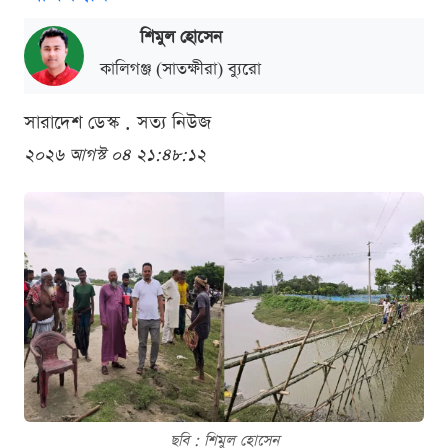
শিমুল হোসেন
কালিগঞ্জ (সাতক্ষীরা) ব্যুরো
সারাদেশ ডেস্ক . সত্য নিউজ
২০২৬ আগস্ট ০৪ ২১:৪৮:১২
ছবি : শিমুল হোসেন