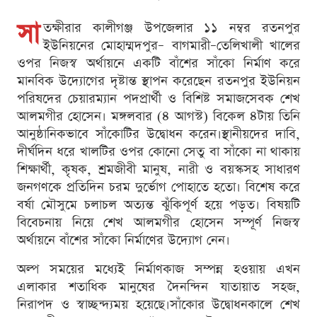
সা
তক্ষীরার কালীগঞ্জ উপজেলার ১১ নম্বর রতনপুর
ইউনিয়নের মোহাম্মদপুর– বাগমারী–তেলিখালী খালের
ওপর নিজস্ব অর্থায়নে একটি বাঁশের সাঁকো নির্মাণ করে
মানবিক উদ্যোগের দৃষ্টান্ত স্থাপন করেছেন রতনপুর ইউনিয়ন
পরিষদের চেয়ারম্যান পদপ্রার্থী ও বিশিষ্ট সমাজসেবক শেখ
আলমগীর হোসেন। মঙ্গলবার (৪ আগস্ট) বিকেল ৪টায় তিনি
আনুষ্ঠানিকভাবে সাঁকোটির উদ্বোধন করেন।স্থানীয়দের দাবি,
দীর্ঘদিন ধরে খালটির ওপর কোনো সেতু বা সাঁকো না থাকায়
শিক্ষার্থী, কৃষক, শ্রমজীবী মানুষ, নারী ও বয়স্কসহ সাধারণ
জনগণকে প্রতিদিন চরম দুর্ভোগ পোহাতে হতো। বিশেষ করে
বর্ষা মৌসুমে চলাচল অত্যন্ত ঝুঁকিপূর্ণ হয়ে পড়ত। বিষয়টি
বিবেচনায় নিয়ে শেখ আলমগীর হোসেন সম্পূর্ণ নিজস্ব
অর্থায়নে বাঁশের সাঁকো নির্মাণের উদ্যোগ নেন।
অল্প সময়ের মধ্যেই নির্মাণকাজ সম্পন্ন হওয়ায় এখন
এলাকার শতাধিক মানুষের দৈনন্দিন যাতায়াত সহজ,
নিরাপদ ও স্বাচ্ছন্দ্যময় হয়েছে।সাঁকোর উদ্বোধনকালে শেখ