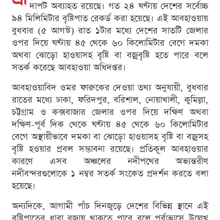
দাপট অব্যাহত রয়েছে। গত ২৪ ঘণ্টায় দেশের সর্বোচ্চ
৯৪ মিলিমিটার বৃষ্টিপাত রেকর্ড করা হয়েছে। এই আবহাওয়ায়
বুধবার (৫ আগস্ট) রাত ১টার মধ্যে দেশের সাতটি জেলার
ওপর দিয়ে ঘণ্টায় ৪৫ থেকে ৬০ কিলোমিটার বেগে দমকা
অথবা ঝোড়ো হাওয়াসহ বৃষ্টি বা বজ্রবৃষ্টি হতে পারে বলে
সতর্ক করেছে আবহাওয়া অধিদপ্তর।
আবহাওয়াবিদ ওমর ফারুকের দেওয়া তথ্য অনুযায়ী, বুধবার
রাতের মধ্যে ঢাকা, ফরিদপুর, বরিশাল, নোয়াখালী, কুমিল্লা,
চট্টগ্রাম ও কক্সবাজার জেলার ওপর দিয়ে দক্ষিণ অথবা
দক্ষিণ-পূর্ব দিক থেকে ঘণ্টায় ৪৫ থেকে ৬০ কিলোমিটার
বেগে অস্থায়ীভাবে দমকা বা ঝোড়ো হাওয়াসহ বৃষ্টি বা বজ্রসহ
বৃষ্টি হওয়ার প্রবল সম্ভাবনা রয়েছে। প্রতিকূল আবহাওয়ার
কারণে এসব অঞ্চলের নদীপথের অভ্যন্তরীণ
নদীবন্দরগুলোকে ১ নম্বর সতর্ক সংকেত প্রদর্শন করতে বলা
হয়েছে।
অন্যদিকে, আগামী পাঁচ দিনজুড়ে দেশের বিভিন্ন স্থানে এই
বৃষ্টিপাতের ধারা বজায় থাকতে পারে বলে পূর্বাভাসে উল্লেখ