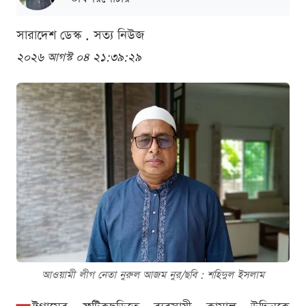
সারাদেশ ডেস্ক . সত্য নিউজ
২০২৬ আগস্ট ০৪ ২১:৩৯:২৯
আওয়ামী লীগ নেতা নুরুল আজম নুর/ছবি : শ‌হিদুল ইসলাম