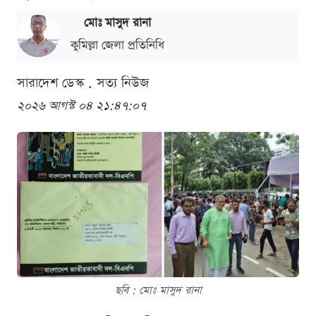
মোঃ মাসুদ রানা
কুমিল্লা জেলা প্রতিনিধি
সারাদেশ ডেস্ক . সত্য নিউজ
২০২৬ আগস্ট ০৪ ২১:৪৭:০৭
ছবি : মোঃ মাসুদ রানা