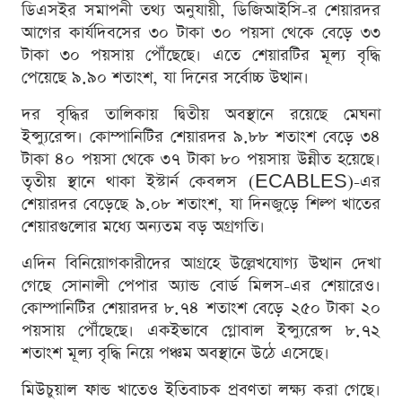
ডিএসইর সমাপনী তথ্য অনুযায়ী, ডিজিআইসি-র শেয়ারদর
আগের কার্যদিবসের ৩০ টাকা ৩০ পয়সা থেকে বেড়ে ৩৩
টাকা ৩০ পয়সায় পৌঁছেছে। এতে শেয়ারটির মূল্য বৃদ্ধি
পেয়েছে ৯.৯০ শতাংশ, যা দিনের সর্বোচ্চ উত্থান।
দর বৃদ্ধির তালিকায় দ্বিতীয় অবস্থানে রয়েছে মেঘনা
ইন্স্যুরেন্স। কোম্পানিটির শেয়ারদর ৯.৮৮ শতাংশ বেড়ে ৩৪
টাকা ৪০ পয়সা থেকে ৩৭ টাকা ৮০ পয়সায় উন্নীত হয়েছে।
তৃতীয় স্থানে থাকা ইস্টার্ন কেবলস (ECABLES)-এর
শেয়ারদর বেড়েছে ৯.০৮ শতাংশ, যা দিনজুড়ে শিল্প খাতের
শেয়ারগুলোর মধ্যে অন্যতম বড় অগ্রগতি।
এদিন বিনিয়োগকারীদের আগ্রহে উল্লেখযোগ্য উত্থান দেখা
গেছে সোনালী পেপার অ্যান্ড বোর্ড মিলস-এর শেয়ারেও।
কোম্পানিটির শেয়ারদর ৮.৭৪ শতাংশ বেড়ে ২৫০ টাকা ২০
পয়সায় পৌঁছেছে। একইভাবে গ্লোবাল ইন্স্যুরেন্স ৮.৭২
শতাংশ মূল্য বৃদ্ধি নিয়ে পঞ্চম অবস্থানে উঠে এসেছে।
মিউচুয়াল ফান্ড খাতেও ইতিবাচক প্রবণতা লক্ষ্য করা গেছে।