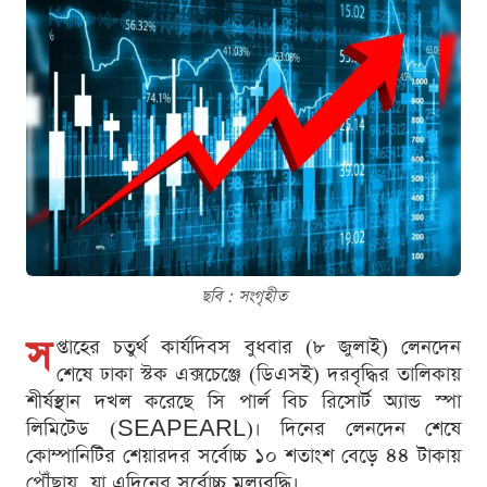
ছবি : সংগৃহীত
স
প্তাহের চতুর্থ কার্যদিবস বুধবার (৮ জুলাই) লেনদেন
শেষে ঢাকা স্টক এক্সচেঞ্জে (ডিএসই) দরবৃদ্ধির তালিকায়
শীর্ষস্থান দখল করেছে সি পার্ল বিচ রিসোর্ট অ্যান্ড স্পা
লিমিটেড (SEAPEARL)। দিনের লেনদেন শেষে
কোম্পানিটির শেয়ারদর সর্বোচ্চ ১০ শতাংশ বেড়ে ৪৪ টাকায়
পৌঁছায়, যা এদিনের সর্বোচ্চ মূল্যবৃদ্ধি।