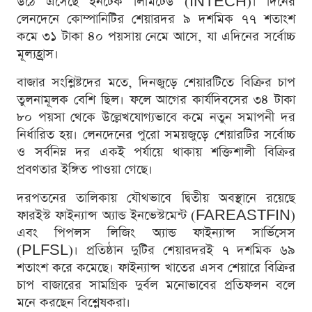
উঠে এসেছে ইনটেক লিমিটেড (INTECH)। দিনের
লেনদেনে কোম্পানিটির শেয়ারদর ৯ দশমিক ৭৭ শতাংশ
কমে ৩১ টাকা ৪০ পয়সায় নেমে আসে, যা এদিনের সর্বোচ্চ
মূল্যহ্রাস।
বাজার সংশ্লিষ্টদের মতে, দিনজুড়ে শেয়ারটিতে বিক্রির চাপ
তুলনামূলক বেশি ছিল। ফলে আগের কার্যদিবসের ৩৪ টাকা
৮০ পয়সা থেকে উল্লেখযোগ্যভাবে কমে নতুন সমাপনী দর
নির্ধারিত হয়। লেনদেনের পুরো সময়জুড়ে শেয়ারটির সর্বোচ্চ
ও সর্বনিম্ন দর একই পর্যায়ে থাকায় শক্তিশালী বিক্রির
প্রবণতার ইঙ্গিত পাওয়া গেছে।
দরপতনের তালিকায় যৌথভাবে দ্বিতীয় অবস্থানে রয়েছে
ফারইস্ট ফাইন্যান্স অ্যান্ড ইনভেস্টমেন্ট (FAREASTFIN)
এবং পিপলস লিজিং অ্যান্ড ফাইন্যান্স সার্ভিসেস
(PLFSL)। প্রতিষ্ঠান দুটির শেয়ারদরই ৭ দশমিক ৬৯
শতাংশ করে কমেছে। ফাইন্যান্স খাতের এসব শেয়ারে বিক্রির
চাপ বাজারের সামগ্রিক দুর্বল মনোভাবের প্রতিফলন বলে
মনে করছেন বিশ্লেষকরা।