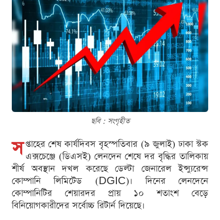
ছবি : সংগৃহীত
স
প্তাহের শেষ কার্যদিবস বৃহস্পতিবার (৯ জুলাই) ঢাকা স্টক
এক্সচেঞ্জে (ডিএসই) লেনদেন শেষে দর বৃদ্ধির তালিকায়
শীর্ষ অবস্থান দখল করেছে ডেল্টা জেনারেল ইন্স্যুরেন্স
কোম্পানি লিমিটেড (DGIC)। দিনের লেনদেনে
কোম্পানিটির শেয়ারদর প্রায় ১০ শতাংশ বেড়ে
বিনিয়োগকারীদের সর্বোচ্চ রিটার্ন দিয়েছে।