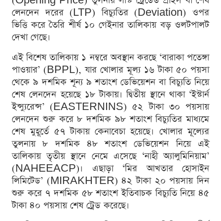
(Opening Price) তুলনায় লাস্ট ট্রেডেড প্রাইস বা শেষ
লেনদেন দরের (LTP) বিচ্যুতির (Deviation) ওপর
ভিত্তি করে তৈরি শীর্ষ ১০ গেইনার তালিকায় বড় ওলটপালট
দেখা গেছে।
এই বিশেষ তালিকায় ১ নম্বরে অবস্থান করছে ‘বারাকা পতেঙ্গা
পাওয়ার’ (BPPL), যার খোলার মূল্য ১৬ টাকা ৫০ পয়সা
থেকে ৯ দশমিক শূন্য ৯ শতাংশ ডেভিয়েশন বা বিচ্যুতি নিয়ে
শেষ লেনদেন হয়েছে ১৮ টাকায়। দ্বিতীয় স্থানে থাকা ‘ইস্টার্ন
ইন্স্যুরেন্স’ (EASTERNINS) ৫২ টাকা ৩০ পয়সায়
লেনদেন শুরু করে ৮ দশমিক ৯৮ শতাংশ বিচ্যুতির মাধ্যমে
শেষ মুহূর্তে ৫৭ টাকায় কেনাবেচা হয়েছে। খোলার মূল্যের
তুলনায় ৮ দশমিক ৪৮ শতাংশ ডেভিয়েশন নিয়ে এই
তালিকায় তৃতীয় স্থানে নেমে এসেছে ‘নাহী অ্যালুমিনিয়াম’
(NAHEEACP)। এছাড়া ‘মির আখতার হোসাইন
লিমিটেড’ (MIRAKHTER) ৪২ টাকা ২০ পয়সায় দিন
শুরু করে ৭ দশমিক ৫৮ শতাংশ ইতিবাচক বিচ্যুতি নিয়ে ৪৫
টাকা ৪০ পয়সায় শেষ ট্রেড করেছে।