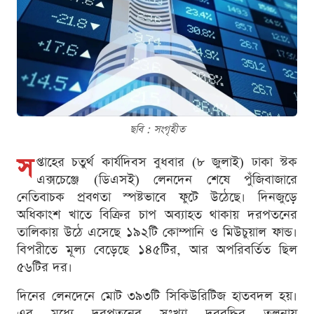
ছবি : সংগৃহীত
স
প্তাহের চতুর্থ কার্যদিবস বুধবার (৮ জুলাই) ঢাকা স্টক
এক্সচেঞ্জে (ডিএসই) লেনদেন শেষে পুঁজিবাজারে
নেতিবাচক প্রবণতা স্পষ্টভাবে ফুটে উঠেছে। দিনজুড়ে
অধিকাংশ খাতে বিক্রির চাপ অব্যাহত থাকায় দরপতনের
তালিকায় উঠে এসেছে ১৯২টি কোম্পানি ও মিউচুয়াল ফান্ড।
বিপরীতে মূল্য বেড়েছে ১৪৫টির, আর অপরিবর্তিত ছিল
৫৬টির দর।
দিনের লেনদেনে মোট ৩৯৩টি সিকিউরিটিজ হাতবদল হয়।
এর মধ্যে দরপতনের সংখ্যা দরবৃদ্ধির তুলনায়