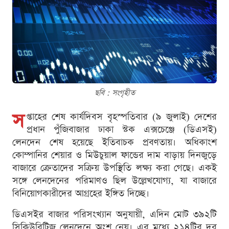
ছবি : সংগৃহীত
স
প্তাহের শেষ কার্যদিবস বৃহস্পতিবার (৯ জুলাই) দেশের
প্রধান পুঁজিবাজার ঢাকা স্টক এক্সচেঞ্জে (ডিএসই)
লেনদেন শেষ হয়েছে ইতিবাচক প্রবণতায়। অধিকাংশ
কোম্পানির শেয়ার ও মিউচুয়াল ফান্ডের দাম বাড়ায় দিনজুড়ে
বাজারে ক্রেতাদের সক্রিয় উপস্থিতি লক্ষ্য করা গেছে। একই
সঙ্গে লেনদেনের পরিমাণও ছিল উল্লেখযোগ্য, যা বাজারে
বিনিয়োগকারীদের আগ্রহের ইঙ্গিত দিচ্ছে।
ডিএসইর বাজার পরিসংখ্যান অনুযায়ী, এদিন মোট ৩৯২টি
সিকিউরিটিজ লেনদেনে অংশ নেয়। এর মধ্যে ২১৪টির দর