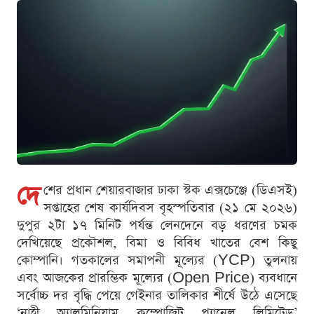
দে
শের প্রধান শেয়ারবাজার ঢাকা স্টক এক্সচেঞ্জে (ডিএসই)
সপ্তাহের শেষ কার্যদিবস বৃহস্পতিবার (২১ মে ২০২৬)
দুপুর ২টা ১৭ মিনিট পর্যন্ত লেনদেনে বড় ধরণের চমক
দেখিয়েছে প্রকৌশল, বিমা ও বিবিধ খাতের বেশ কিছু
কোম্পানি। গতকালের সমাপনী মূল্যের (YCP) তুলনায়
এবং আজকের প্রারম্ভিক মূল্যের (Open Price) ব্যবধানে
সর্বোচ্চ দর বৃদ্ধি পেয়ে গেইনার তালিকার শীর্ষে উঠে এসেছে
‘নাহী অ্যালুমিনিয়াম কম্পোজিট প্যানেল লিমিটেড’