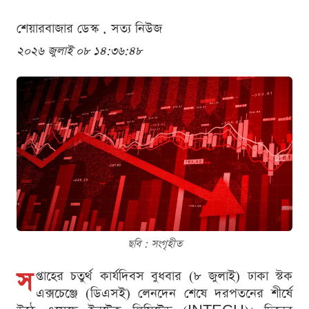
শেয়ারবাজার ডেস্ক . সত্য নিউজ
২০২৬ জুলাই ০৮ ১৪:৩৬:৪৮
ছবি : সংগৃহীত
স
প্তাহের চতুর্থ কার্যদিবস বুধবার (৮ জুলাই) ঢাকা স্টক
এক্সচেঞ্জে (ডিএসই) লেনদেন শেষে দরপতনের শীর্ষে