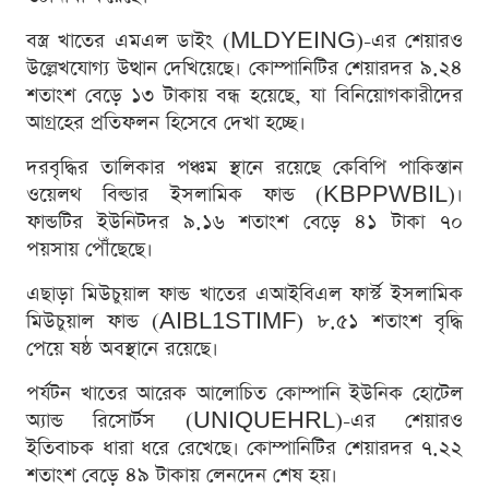
বস্ত্র খাতের এমএল ডাইং (MLDYEING)-এর শেয়ারও
উল্লেখযোগ্য উত্থান দেখিয়েছে। কোম্পানিটির শেয়ারদর ৯.২৪
শতাংশ বেড়ে ১৩ টাকায় বন্ধ হয়েছে, যা বিনিয়োগকারীদের
আগ্রহের প্রতিফলন হিসেবে দেখা হচ্ছে।
দরবৃদ্ধির তালিকার পঞ্চম স্থানে রয়েছে কেবিপি পাকিস্তান
ওয়েলথ বিল্ডার ইসলামিক ফান্ড (KBPPWBIL)।
ফান্ডটির ইউনিটদর ৯.১৬ শতাংশ বেড়ে ৪১ টাকা ৭০
পয়সায় পৌঁছেছে।
এছাড়া মিউচুয়াল ফান্ড খাতের এআইবিএল ফার্স্ট ইসলামিক
মিউচুয়াল ফান্ড (AIBL1STIMF) ৮.৫১ শতাংশ বৃদ্ধি
পেয়ে ষষ্ঠ অবস্থানে রয়েছে।
পর্যটন খাতের আরেক আলোচিত কোম্পানি ইউনিক হোটেল
অ্যান্ড রিসোর্টস (UNIQUEHRL)-এর শেয়ারও
ইতিবাচক ধারা ধরে রেখেছে। কোম্পানিটির শেয়ারদর ৭.২২
শতাংশ বেড়ে ৪৯ টাকায় লেনদেন শেষ হয়।