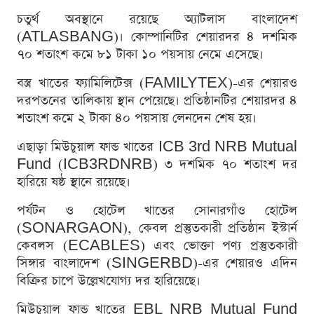
চতুর্থ অবস্থানে রয়েছে অ্যাটলাস বাংলাদেশ
(ATLASBANG)। কোম্পানিটির শেয়ারদর ৪ দশমিক
৭০ শতাংশ কমে ৮১ টাকা ১০ পয়সায় নেমে এসেছে।
বস্ত্র খাতের ফ্যামিলিটেক্স (FAMILYTEX)-এর শেয়ারও
দরপতনের তালিকায় স্থান পেয়েছে। প্রতিষ্ঠানটির শেয়ারদর ৪
শতাংশ কমে ২ টাকা ৪০ পয়সায় লেনদেন শেষ হয়।
এছাড়া মিউচুয়াল ফান্ড খাতের ICB 3rd NRB Mutual
Fund (ICB3RDNRB) ৩ দশমিক ৭০ শতাংশ দর
হারিয়ে ষষ্ঠ স্থানে রয়েছে।
পর্যটন ও হোটেল খাতের সোনারগাঁও হোটেল
(SONARGAON), কেবল প্রস্তুতকারী প্রতিষ্ঠান ইস্টার্ন
কেবলস (ECABLES) এবং ভোক্তা পণ্য প্রস্তুতকারী
সিঙ্গার বাংলাদেশ (SINGERBD)-এর শেয়ারও এদিন
বিক্রির চাপে উল্লেখযোগ্য দর হারিয়েছে।
মিউচুয়াল ফান্ড খাতের EBL NRB Mutual Fund