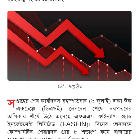
ছবি : সংগৃহীত
স
প্তাহের শেষ কার্যদিবস বৃহস্পতিবার (৯ জুলাই) ঢাকা স্টক
এক্সচেঞ্জে (ডিএসই) লেনদেন শেষে দরপতনের
তালিকায় শীর্ষে উঠে এসেছে এফএএস ফাইন্যান্স অ্যান্ড
ইনভেস্টমেন্ট লিমিটেড (FASFIN)। দিনের লেনদেনে
কোম্পানিটির শেয়ারদর প্রায় ৮ শতাংশ কমে বাজারের