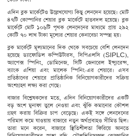
এদিন ব্লক মার্কেটেও উল্লেখযোগ্য কিছু লেনদেন হয়েছে। মোট
৪৭টি কোম্পানির শেয়ার ব্লক মার্কেটে হাতবদল হয়েছে। ব্লক
মার্কেটে মোট ১০৬টি পৃথক লেনদেনের মাধ্যমে প্রায় ২৯২
কোটি ৭০ লাখ টাকা মূল্যের শেয়ার কেনাবেচা সম্পন্ন হয়।
ব্লক মার্কেটে মূল্যমানের দিক থেকে সবচেয়ে বেশি লেনদেন
হয়েছে ড্যাফোডিল কম্পিউটারস, সিপিএলসি (SIPLC),
অ্যাপেক্স স্পিনিং, ডোমিনেজ, সিটি জেনারেল ইন্স্যুরেন্স,
ব্যাংক এশিয়া এবং মালেক স্পিনিং-এর শেয়ারে। এসব
প্রতিষ্ঠানের শেয়ারে প্রাতিষ্ঠানিক বিনিয়োগকারীদের সক্রিয়
অংশগ্রহণ লক্ষ্য করা গেছে।
বাজার বিশ্লেষকদের মতে, এদিন বিনিয়োগকারীদের একটি
বড় অংশ মুনাফা তুলে নেওয়া এবং ঝুঁকি কমানোর কৌশল
গ্রহণ করায় বিক্রির চাপ বেড়েছে। একই সঙ্গে লেনদেনের
পরিমাণ কমে যাওয়ায় বাজারে নতুন অর্থপ্রবাহও সীমিত ছিল।
তারা মনে করেন, বাজারে স্থিতিশীলতা ফিরিয়ে আনতে
বিনিয়োগকারীদের আস্থা বৃদ্ধি, মৌলভিত্তিসম্পন্ন কোম্পানির