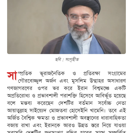
ছবি : সংগৃহীত
সা
ম্প্রতিক ভূরাজনৈতিক ও প্রতিরক্ষা সংগ্রামের
গৌরবোজ্জ্বল অর্জন এবং মুসলিম উম্মাহর অসাধারণ
গণজাগরণের ওপর ভর করে ইরান বিশ্বমঞ্চে একটি
অপ্রতিরোধ্য ও প্রভাবশালী পরাশক্তি হিসেবে আবির্ভূত হয়েছে
বলে মন্তব্য করেছেন দেশটির বর্তমান সর্বোচ্চ নেতা
আয়াতুল্লাহ সাইয়্যেদ মোজতবা হোসেইনি খামেনি। তবে এই
অর্জিত বৈশ্বিক ক্ষমতা ও প্রভাবশালী অবস্থানের ধারাবাহিকতা
বজায় রাখা এবং ইরানকে আরও উন্নত স্তরে নিয়ে যাওয়া
সরাসরি দেশটির জনসংখ্যা বৃদ্ধির হারের সাথে সম্পর্কিত