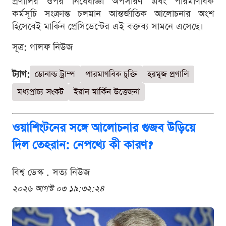
প্রণালির ওপর নিষেধাজ্ঞা অপসারণ এবং পারমাণবিক
কর্মসূচি সংক্রান্ত চলমান আন্তর্জাতিক আলোচনার অংশ
হিসেবেই মার্কিন প্রেসিডেন্টের এই বক্তব্য সামনে এসেছে।
সূত্র: গালফ নিউজ
ট্যাগ:
ডোনাল্ড ট্রাম্প
পারমাণবিক চুক্তি
হরমুজ প্রণালি
মধ্যপ্রাচ্য সংকট
ইরান মার্কিন উত্তেজনা
ওয়াশিংটনের সঙ্গে আলোচনার গুজব উড়িয়ে
দিল তেহরান: নেপথ্যে কী কারণ?
বিশ্ব ডেস্ক . সত্য নিউজ
২০২৬ আগস্ট ০৩ ১৯:৩২:২৪