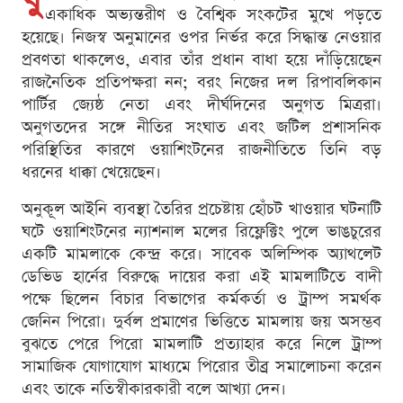
যু
একাধিক অভ্যন্তরীণ ও বৈশ্বিক সংকটের মুখে পড়তে
হয়েছে। নিজস্ব অনুমানের ওপর নির্ভর করে সিদ্ধান্ত নেওয়ার
প্রবণতা থাকলেও, এবার তাঁর প্রধান বাধা হয়ে দাঁড়িয়েছেন
রাজনৈতিক প্রতিপক্ষরা নন; বরং নিজের দল রিপাবলিকান
পার্টির জ্যেষ্ঠ নেতা এবং দীর্ঘদিনের অনুগত মিত্ররা।
অনুগতদের সঙ্গে নীতির সংঘাত এবং জটিল প্রশাসনিক
পরিস্থিতির কারণে ওয়াশিংটনের রাজনীতিতে তিনি বড়
ধরনের ধাক্কা খেয়েছেন।
অনুকূল আইনি ব্যবস্থা তৈরির প্রচেষ্টায় হোঁচট খাওয়ার ঘটনাটি
ঘটে ওয়াশিংটনের ন্যাশনাল মলের রিফ্লেক্টিং পুলে ভাঙচুরের
একটি মামলাকে কেন্দ্র করে। সাবেক অলিম্পিক অ্যাথলেট
ডেভিড হার্নের বিরুদ্ধে দায়ের করা এই মামলাটিতে বাদী
পক্ষে ছিলেন বিচার বিভাগের কর্মকর্তা ও ট্রাম্প সমর্থক
জেনিন পিরো। দুর্বল প্রমাণের ভিত্তিতে মামলায় জয় অসম্ভব
বুঝতে পেরে পিরো মামলাটি প্রত্যাহার করে নিলে ট্রাম্প
সামাজিক যোগাযোগ মাধ্যমে পিরোর তীব্র সমালোচনা করেন
এবং তাকে নতিস্বীকারকারী বলে আখ্যা দেন।