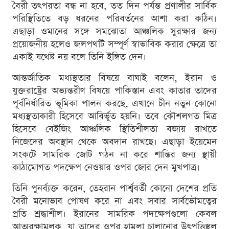
বৈরী তৎপরতা বন্ধ না হবে, তত দিন পর্যন্ত প্রণালীর সার্বিক
পরিস্থিতিতে বড় ধরনের পরিবর্তনের আশা করা কঠিন।
এছাড়া ওমানের সঙ্গে সমঝোতা আঞ্চলিক সুরক্ষার জন্য
প্রয়োজনীয় হলেও জলপথটি সম্পূর্ণ স্বাভাবিক করার ক্ষেত্রে তা
একাই যথেষ্ট নয় বলে তিনি ইঙ্গিত দেন।
আন্তর্জাতিক মধ্যস্থতার বিষয়ে বাঘাই বলেন, ইরান ও
যুক্তরাষ্ট্রের অভ্যন্তরীণ বিষয়ে পাকিস্তান এবং কাতার তাদের
পূর্বনির্ধারিত ভূমিকা পালন করছে, এখানে চীন নতুন কোনো
মধ্যস্থতাকারী হিসেবে আবির্ভূত হয়নি। তবে কৌশলগত মিত্র
হিসেবে বেইজিং আঞ্চলিক স্থিতিশীলতা বজায় রাখতে
নিজেদের অবস্থান থেকে অবদান রাখছে। এছাড়া ইয়েমেন
সংকটে সামরিক জোট গঠন না করে শান্তির জন্য স্থায়ী
কাঠামোগত পদক্ষেপ নেওয়ার ওপর জোর দেন মুখপাত্র।
তিনি পুনর্ব্যক্ত করেন, তেহরান পার্শ্ববর্তী কোনো দেশের প্রতি
বৈরী মনোভাব পোষণ করে না এবং সবার সার্বভৌমত্বের
প্রতি শ্রদ্ধাশীল। ইরানের সামরিক পদক্ষেপগুলো কেবল
আত্মরক্ষামূলক, যা তাদের ওপর হামলা চালানোর উৎপত্তিস্থল