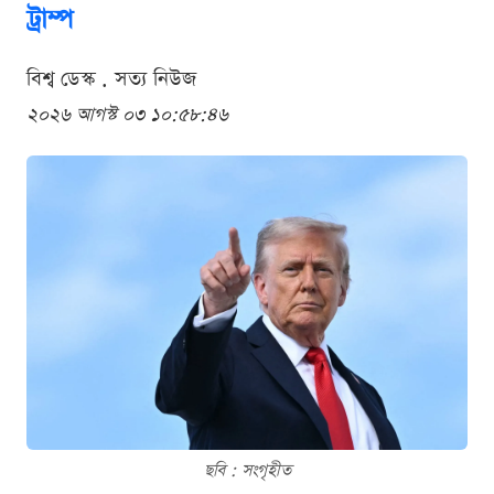
ট্রাম্প
বিশ্ব ডেস্ক . সত্য নিউজ
২০২৬ আগস্ট ০৩ ১০:৫৮:৪৬
ছবি : সংগৃহীত