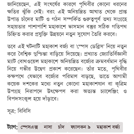
জানিয়েছেন, এই সংঘর্ষের কারণে পৃথিবীর কোনো ধরনের
ক্ষতির ঝুঁকি নেই। বরং এই অনিয়ন্ত্রিত আঘাত থেকে প্রাপ্ত
উপাত্ত চাঁদের মাটি ও গঠন সম্পর্কিত গুরুত্বপূর্ণ তথ্য সংগ্রহে
সহায়তার পাশাপাশি মহাকাশে ভাসমান বস্তুর সঠিক গতিপথ
চিহ্নিত করার প্রযুক্তি উন্নয়নে নতুন সুযোগ তৈরি করবে।
তবে এই ঘটনাটি মহাকাশ বর্জ্য বা 'স্পেস ডেব্রিস' নিয়ে নতুন
করে বৈশ্বিক দুশ্চিন্তা বাড়িয়ে দিয়েছে। প্রখ্যাত জ্যোতির্বিজ্ঞানী
ম্যাট বোথওয়েল মহাকাশে অনিয়ন্ত্রিত বর্জ্যের ক্রমবর্ধমান বৃদ্ধি
নিয়ে গভীর উদ্বেগ প্রকাশ করেছেন। তাঁর মতে, পৃথিবীর
কক্ষপথে যেভাবে বর্জ্যের পরিমাণ বাড়ছে, তাতে আগামী
কয়েক দশকের মধ্যে নতুন কোনো মহাকাশযান বা কৃত্রিম
উপগ্রহ নিরাপদে উৎক্ষেপণ করা অত্যন্ত চ্যালেঞ্জিং ও
বিপদসংকুল হয়ে দাঁড়াবে।
সূত্র: বিবিসি
ট্যাগ:
স্পেসএক্স
নাসা
চাঁদ
ফ্যালকন ৯
মহাকাশ বর্জ্য