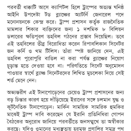
পরবর্তী ধাক্কাটি আসে ক্যাপিটল হিলে ট্রাম্পের অত্যন্ত ঘনিষ্ঠ
আইনি উপদেষ্টা টড ব্ল্যাঞ্চের অ্যাটর্নি জেনারেল পদে
মনোনয়নকে কেন্দ্র করে। ট্রাম্প প্রশাসন কর্তৃক রাজনৈতিক
মামলার শিকার ব্যক্তিদের জন্য ১ দশমিক ৮ বিলিয়ন
ডলারের ক্ষতিপূরণ তহবিল গঠনের প্রস্তাব দিয়েছিল। তবে
এই তহবিলের তীব্র বিরোধিতা করেন রিপাবলিকান সিনেটর
জন কর্নি ও থম টিলিস। তাঁরা স্পষ্ট জানিয়ে দেন, এই
তহবিল পুরোপুরি বাতিল না করা পর্যন্ত ব্ল্যাঞ্চের নিয়োগ
চূড়ান্ত হতে দেওয়া হবে না। পরিণতিতে সিনেট অনুমোদন
পাওয়ার স্বার্থে ব্ল্যাঞ্চ সিনেটরদের লিখিত মুচলেকা দিয়ে সেই
শর্ত মেনে নেন।
অভ্যন্তরীণ এই টানাপোড়েনের চেয়েও ট্রাম্প প্রশাসনের জন্য
বড় চিন্তার কারণ হয়ে দাঁড়িয়েছে ইরানের সঙ্গে চলমান যুদ্ধ ও
কূটনৈতিক টানাপোড়েন। মার্কিন সাময়িক সামরিক হুমকির
মাঝেই ট্রাম্প দাবি করেছেন যে ইরানি প্রতিনিধিরা গোপন
বৈঠকের অনুরোধ জানিয়ে পরবর্তীতে জনসম্মুখে তা অস্বীকার
করছে। যদিও ওমানের মধ্যস্থতায় হরমুজ প্রণালির সমুদ্র পথ