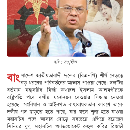
ছবি : সংগৃহীত
বাং
লাদেশ জাতীয়তাবাদী দলের (বিএনপি) শীর্ষ নেতৃত্বে
বড় ধরনের পরিবর্তনের আভাস পাওয়া গেছে। দলটির
বর্তমান মহাসচিব মির্জা ফখরুল ইসলাম আলমগীরকে
রাষ্ট্রপতি পদে দলীয় মনোনয়ন দেওয়ার সিদ্ধান্ত নেওয়া
হয়েছে। সংবিধান ও আইনগত বাধ্যবাধকতার কারণে তাকে
দলীয় পদ ছাড়তে হতে পারে, যার ফলে শূন্য হতে যাওয়া
মহাসচিব পদে আসার দৌড়ে সবচেয়ে এগিয়ে রয়েছেন
সিনিয়র যুগ্ম মহাসচিব অ্যাডভোকেট রুহুল কবির রিজভী