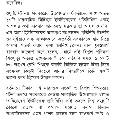
করেছিল।
শুধু চিঠিই নয়, সরকারের উচ্চপদস্থ কর্মকর্তাদের সাথে অন্তত
১০টি ধারাবাহিক মিটিংয়ে ইউনিসেফের প্রতিনিধিরা একই
আশঙ্কার কথা বারবার জানালেও সরকার তা আমল দেয়নি।
এর আগে ইউনিসেফের ভারপ্রাপ্ত বাংলাদেশ প্রতিনিধি স্ট্যানলি
গুয়াভুইয়াও এক সাক্ষাৎকারে অন্তর্বর্তী সরকারকে হাম নিয়ে
আগাম সতর্ক করার কথা জানিয়েছিলেন। রানা ফ্লাওয়ার্স
বারবার আক্ষেপ করে বলেন, “হামে এই বিপুল পরিমাণ
শিশুমৃত্যু অত্যন্ত দুঃখজনক।” তবে বর্তমান সময়ে ১ কোটি
৮০ লাখের বেশি শিশুকে জরুরি ভিত্তিতে হামের টিকা দিয়ে
সংক্রমণ কিছুটা নিয়ন্ত্রণে আনার বিষয়টিকে তিনি একটি
ভালো খবর হিসেবে উল্লেখ করেন।
বর্তমানে টিকার এই মারাত্মক সংকট ও বিপুল শিশুমৃত্যুর
ঘটনা তদন্তে সরকারের নেওয়া সাম্প্রতিক উদ্যোগকে স্বাগত
জানিয়েছেন ইউনিসেফ প্রতিনিধি। এই তদন্তে বিশ্ব সংস্থাটি
কোনো প্রত্যক্ষ বা পরোক্ষ সহায়তা করবে কিনা—
সাংবাদিকদের এমন প্রশ্নের জবাবে রানা ফ্লাওয়ার্স স্পষ্ট ও