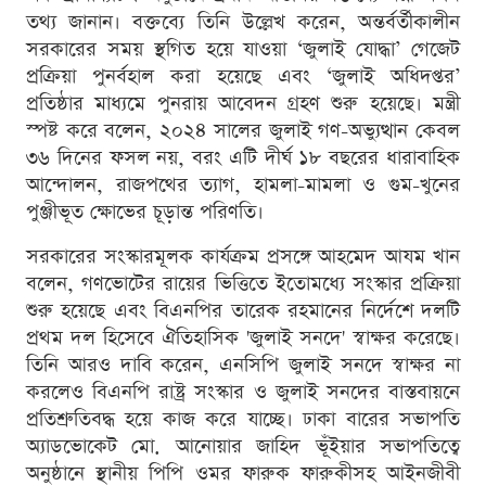
তথ্য জানান। বক্তব্যে তিনি উল্লেখ করেন, অন্তর্বর্তীকালীন
সরকারের সময় স্থগিত হয়ে যাওয়া ‘জুলাই যোদ্ধা’ গেজেট
প্রক্রিয়া পুনর্বহাল করা হয়েছে এবং ‘জুলাই অধিদপ্তর’
প্রতিষ্ঠার মাধ্যমে পুনরায় আবেদন গ্রহণ শুরু হয়েছে। মন্ত্রী
স্পষ্ট করে বলেন, ২০২৪ সালের জুলাই গণ-অভ্যুত্থান কেবল
৩৬ দিনের ফসল নয়, বরং এটি দীর্ঘ ১৮ বছরের ধারাবাহিক
আন্দোলন, রাজপথের ত্যাগ, হামলা-মামলা ও গুম-খুনের
পুঞ্জীভূত ক্ষোভের চূড়ান্ত পরিণতি।
সরকারের সংস্কারমূলক কার্যক্রম প্রসঙ্গে আহমেদ আযম খান
বলেন, গণভোটের রায়ের ভিত্তিতে ইতোমধ্যে সংস্কার প্রক্রিয়া
শুরু হয়েছে এবং বিএনপির তারেক রহমানের নির্দেশে দলটি
প্রথম দল হিসেবে ঐতিহাসিক 'জুলাই সনদে' স্বাক্ষর করেছে।
তিনি আরও দাবি করেন, এনসিপি জুলাই সনদে স্বাক্ষর না
করলেও বিএনপি রাষ্ট্র সংস্কার ও জুলাই সনদের বাস্তবায়নে
প্রতিশ্রুতিবদ্ধ হয়ে কাজ করে যাচ্ছে। ঢাকা বারের সভাপতি
অ্যাডভোকেট মো. আনোয়ার জাহিদ ভূঁইয়ার সভাপতিত্বে
অনুষ্ঠানে স্থানীয় পিপি ওমর ফারুক ফারুকীসহ আইনজীবী