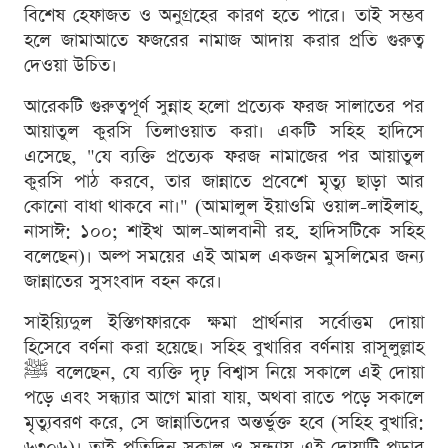
বিশেষ হেফাজত ও অনুগ্রহের কারণ হতে পারে। তাই সম্ভব
হলে জামাআতে ফজরের নামাজ আদায় করার প্রতি গুরুত্ব
দেওয়া উচিত।
আরেকটি গুরুত্বপূর্ণ সুন্নাহ হলো প্রত্যেক ফরজ সালাতের পর
আয়াতুল কুরসি তিলাওয়াত করা। একটি সহিহ হাদিসে
এসেছে, "যে ব্যক্তি প্রত্যেক ফরজ নামাজের পর আয়াতুল
কুরসি পাঠ করবে, তার জান্নাতে প্রবেশে মৃত্যু ছাড়া আর
কোনো বাধা থাকবে না।" (আমালুল ইয়াওমি ওয়াল-লাইলাহ,
নাসাঈ: ১০০; শাইখ আল-আলবানী রহ. হাদিসটিকে সহিহ
বলেছেন)। অল্প সময়ের এই আমল একজন মুসলিমের জন্য
জান্নাতের সুসংবাদ বহন করে।
সাইয়্যিদুল ইস্তিগফারকে ক্ষমা প্রার্থনার সর্বোত্তম দোয়া
হিসেবে বর্ণনা করা হয়েছে। সহিহ বুখারির বর্ণনায় রাসূলুল্লাহ
ﷺ বলেছেন, যে ব্যক্তি দৃঢ় বিশ্বাস নিয়ে সকালে এই দোয়া
পড়ে এবং সন্ধ্যার আগে মারা যায়, অথবা রাতে পড়ে সকালে
মৃত্যুবরণ করে, সে জান্নাতিদের অন্তর্ভুক্ত হবে (সহিহ বুখারি:
৬৩০৬)। তাই প্রতিদিন সকাল ও সন্ধ্যায় এই দোয়াটি পড়ার