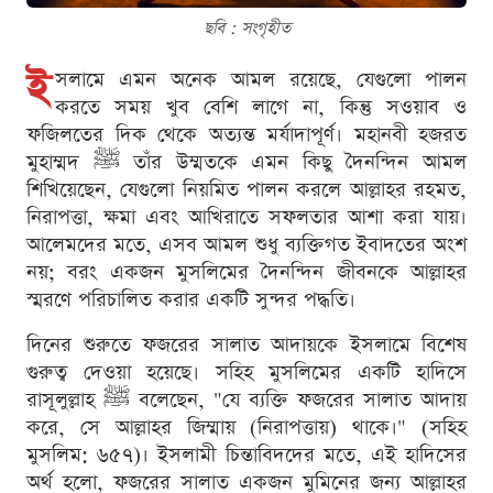
ছবি : সংগৃহীত
ই
সলামে এমন অনেক আমল রয়েছে, যেগুলো পালন
করতে সময় খুব বেশি লাগে না, কিন্তু সওয়াব ও
ফজিলতের দিক থেকে অত্যন্ত মর্যাদাপূর্ণ। মহানবী হজরত
মুহাম্মদ ﷺ তাঁর উম্মতকে এমন কিছু দৈনন্দিন আমল
শিখিয়েছেন, যেগুলো নিয়মিত পালন করলে আল্লাহর রহমত,
নিরাপত্তা, ক্ষমা এবং আখিরাতে সফলতার আশা করা যায়।
আলেমদের মতে, এসব আমল শুধু ব্যক্তিগত ইবাদতের অংশ
নয়; বরং একজন মুসলিমের দৈনন্দিন জীবনকে আল্লাহর
স্মরণে পরিচালিত করার একটি সুন্দর পদ্ধতি।
দিনের শুরুতে ফজরের সালাত আদায়কে ইসলামে বিশেষ
গুরুত্ব দেওয়া হয়েছে। সহিহ মুসলিমের একটি হাদিসে
রাসূলুল্লাহ ﷺ বলেছেন, "যে ব্যক্তি ফজরের সালাত আদায়
করে, সে আল্লাহর জিম্মায় (নিরাপত্তায়) থাকে।" (সহিহ
মুসলিম: ৬৫৭)। ইসলামী চিন্তাবিদদের মতে, এই হাদিসের
অর্থ হলো, ফজরের সালাত একজন মুমিনের জন্য আল্লাহর