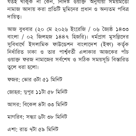
যতই থাকুক না কেন, নির্দিষ্ট ওয়াক্ত অনুযায়ী সময়মতো
নামাজ আদায় করা প্রতিটি মুমিনের প্রধান ও অন্যতম পবিত্র
দায়িত্ব।
আজ বুধবার (২০ মে ২০২৬ ইংরেজি / ০৬ জ্যৈষ্ঠ ১৪৩৩
বাংলা / ০২ জিলহজ ১৪৪৭ হিজরি)। ধর্মপ্রাণ মুসল্লিদের
সুবিধার্থে ইসলামিক ফাউন্ডেশন বাংলাদেশ (ইফা) কর্তৃক
নির্ধারিত ঢাকা ও তার পার্শ্ববর্তী এলাকার আজকের পাঁচ
ওয়াক্ত ফরজ নামাজের সর্বশেষ ও সঠিক সময়সূচি বিস্তারিত
তুলে ধরা হলো।
ফজর: ভোর ৩টা ৫১ মিনিট
জোহর: দুপুর ১১টা ৫৮ মিনিট
আসর: বিকেল ৪টা ৩৩ মিনিট
মাগরিব: সন্ধ্যা ৬টা ৩৮ মিনিট
এশা: রাত ৭টা ৫৯ মিনিট