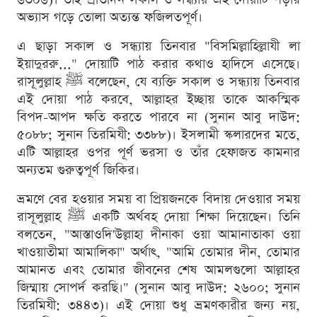
অভ্যাস গড়ে তোলা অত্যন্ত ফজিলতপূর্ণ।
এ ছাড়া সকাল ও সন্ধ্যায় তিনবার "বিসমিল্লাহিল্লাযী লা
ইয়াদুররু..." দোয়াটি পাঠ করার কথাও হাদিসে এসেছে।
রাসূলুল্লাহ ﷺ বলেছেন, যে ব্যক্তি সকাল ও সন্ধ্যায় তিনবার
এই দোয়া পাঠ করবে, আল্লাহর ইচ্ছায় তাকে আকস্মিক
বিপদ-আপদ ক্ষতি করতে পারবে না (সুনান আবু দাউদ:
৫০৮৮; সুনান তিরমিযী: ৩৩৮৮)। ইসলামী স্কলারদের মতে,
এটি আল্লাহর ওপর পূর্ণ ভরসা ও তাঁর হেফাজত কামনার
অন্যতম গুরুত্বপূর্ণ জিকির।
ভ্রমণে বের হওয়ার সময় বা প্রিয়জনকে বিদায় দেওয়ার সময়
রাসূলুল্লাহ ﷺ একটি অর্থবহ দোয়া শিক্ষা দিয়েছেন। তিনি
বলতেন, "আস্তাওদি'উল্লাহা দীনাকা ওয়া আমানাতাকা ওয়া
খাওয়াতীমা আমালিকা" অর্থাৎ, "আমি তোমার দীন, তোমার
আমানত এবং তোমার জীবনের শেষ আমলগুলো আল্লাহর
জিম্মায় সোপর্দ করছি।" (সুনান আবু দাউদ: ২৬০০; সুনান
তিরমিযী: ৩৪৪৩)। এই দোয়া শুধু ভ্রমণকারীর জন্য নয়,