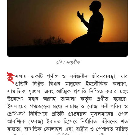
ছবি : সংগৃহীত
ই
সলাম একটি পূর্ণাঙ্গ ও সর্বজনীন জীবনব্যবস্থা, যার
প্রতিটি নিখুঁত বিধান মানুষের ইহলৌকিক কল্যাণ,
সামাজিক শৃঙ্খলা এবং আত্মিক প্রশান্তি নিশ্চিত করার মহৎ
উদ্দেশ্যে মহান আল্লাহ তাআলা কর্তৃক প্রণীত হয়েছে।
ইসলামের পঞ্চস্তম্ভের মধ্যে নামাজ ও রোজা ধনী-গরিব ও
শ্রেণি-বর্ণ নির্বিশেষে প্রতিটি প্রাপ্তবয়স্ক মুসলমানের ওপর
আবশ্যিক (ফরজ) ইবাদত হিসেবে নির্ধারিত। জীবনের শত
ব্যস্ততা, জাগতিক কোলাহল এবং রাষ্ট্রীয় ও পেশাগত দায়িত্ব