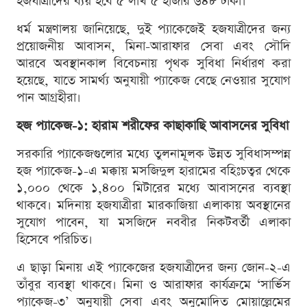
হজযাত্রীদের ব্যয় হবে ৫ লাখ ৫ হাজার ৬৪৮ টাকা।
ধর্ম মন্ত্রণালয় জানিয়েছে, দুই প্যাকেজেই হজযাত্রীদের জন্য
প্রয়োজনীয় আবাসন, মিনা-আরাফার সেবা এবং সৌদি
আরবে অবস্থানকাল বিবেচনায় পৃথক সুবিধা নির্ধারণ করা
হয়েছে, যাতে সামর্থ্য অনুযায়ী প্যাকেজ বেছে নেওয়ার সুযোগ
পান আগ্রহীরা।
হজ প্যাকেজ-১: হারাম শরীফের কাছাকাছি আবাসনের সুবিধা
সরকারি প্যাকেজগুলোর মধ্যে তুলনামূলক উন্নত সুবিধাসম্পন্ন
হজ প্যাকেজ-১-এ মক্কায় মসজিদুল হারামের বহিঃচত্বর থেকে
১,০০০ থেকে ১,৪০০ মিটারের মধ্যে আবাসনের ব্যবস্থা
থাকবে। মদিনায় হজযাত্রীরা মারকাজিয়া এলাকায় অবস্থানের
সুযোগ পাবেন, যা মসজিদে নববীর নিকটবর্তী এলাকা
হিসেবে পরিচিত।
এ ছাড়া মিনায় এই প্যাকেজের হজযাত্রীদের জন্য জোন-২-এ
তাঁবুর ব্যবস্থা থাকবে। মিনা ও আরাফার কার্যক্রমে ‘সার্ভিস
প্যাকেজ-৩’ অনুযায়ী সেবা এবং অনুমোদিত মোয়াল্লেমের