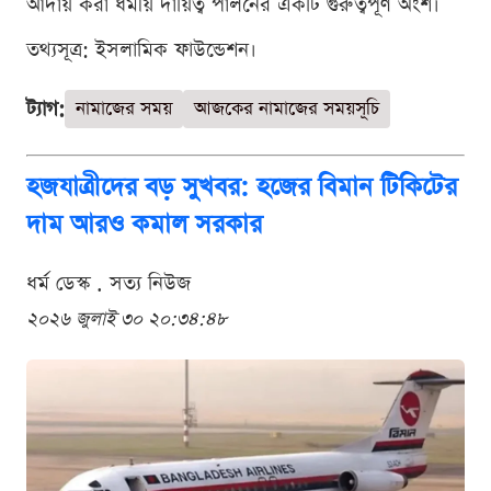
আদায় করা ধর্মীয় দায়িত্ব পালনের একটি গুরুত্বপূর্ণ অংশ।
তথ্যসূত্র: ইসলামিক ফাউন্ডেশন।
ট্যাগ:
নামাজের সময়
আজকের নামাজের সময়সূচি
হজযাত্রীদের বড় সুখবর: হজের বিমান টিকিটের
দাম আরও কমাল সরকার
ধর্ম ডেস্ক . সত্য নিউজ
২০২৬ জুলাই ৩০ ২০:৩৪:৪৮