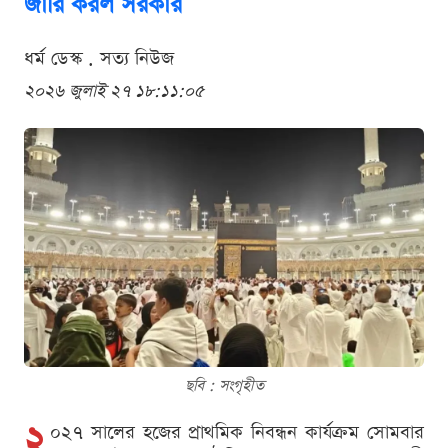
জারি করল সরকার
ধর্ম ডেস্ক . সত্য নিউজ
২০২৬ জুলাই ২৭ ১৮:১১:০৫
ছবি : সংগৃহীত
২
০২৭ সালের হজের প্রাথমিক নিবন্ধন কার্যক্রম সোমবার