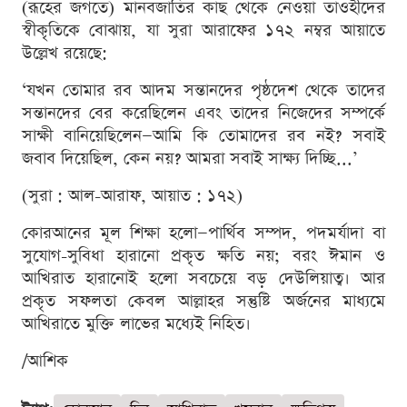
(রূহের জগতে) মানবজাতির কাছ থেকে নেওয়া তাওহীদের
স্বীকৃতিকে বোঝায়, যা সুরা আরাফের ১৭২ নম্বর আয়াতে
উল্লেখ রয়েছে:
‘যখন তোমার রব আদম সন্তানদের পৃষ্ঠদেশ থেকে তাদের
সন্তানদের বের করেছিলেন এবং তাদের নিজেদের সম্পর্কে
সাক্ষী বানিয়েছিলেন—আমি কি তোমাদের রব নই? সবাই
জবাব দিয়েছিল, কেন নয়? আমরা সবাই সাক্ষ্য দিচ্ছি...’
(সুরা : আল-আরাফ, আয়াত : ১৭২)
কোরআনের মূল শিক্ষা হলো—পার্থিব সম্পদ, পদমর্যাদা বা
সুযোগ-সুবিধা হারানো প্রকৃত ক্ষতি নয়; বরং ঈমান ও
আখিরাত হারানোই হলো সবচেয়ে বড় দেউলিয়াত্ব। আর
প্রকৃত সফলতা কেবল আল্লাহর সন্তুষ্টি অর্জনের মাধ্যমে
আখিরাতে মুক্তি লাভের মধ্যেই নিহিত।
/আশিক