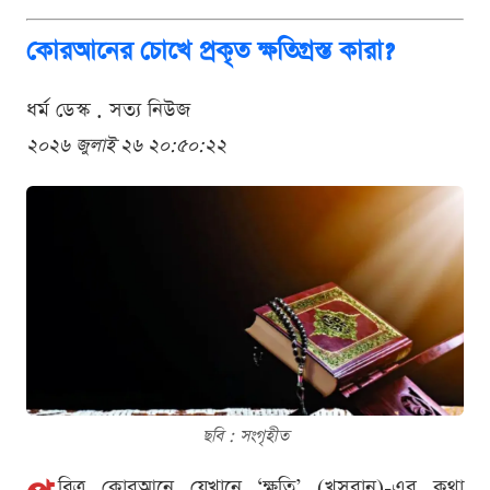
কোরআনের চোখে প্রকৃত ক্ষতিগ্রস্ত কারা?
ধর্ম ডেস্ক . সত্য নিউজ
২০২৬ জুলাই ২৬ ২০:৫০:২২
ছবি : সংগৃহীত
বিত্র কোরআনে যেখানে ‘ক্ষতি’ (খুসরান)-এর কথা