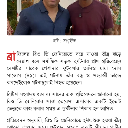
ছবি : সংগৃহীত
ব্রা
জিলের রিও ডি জেনিরোতে বয়ে যাওয়া তীব্র ঝড়ে
দেয়াল ধসে মর্মান্তিক সড়ক দুর্ঘটনায় প্রাণ হারিয়েছেন
দেশটির সাবেক পেশাদার ফুটবলার তাসিও মায়া দোস
সান্তোস (৪১)। এই ঘটনায় তাঁর বন্ধু ও সহকর্মী ভান্দ্রে
করদেইরোও ঘটনাস্থলেই নিহত হয়েছেন।
ব্রিটিশ সংবাদমাধ্যম দ্য সানের এক প্রতিবেদনে জানানো হয়,
রিও ডি জেনিরোর সান্তা তেরেসা এলাকার একটি ইভেন্ট
ভেন্যুতে কাজ করার সময় এ দুর্ঘটনার শিকার হন তাসিও।
প্রতিবেদন অনুযায়ী, রিও ডি জেনিরোতে হঠাৎ শুরু হওয়া তীব্র
ঝোড়ো হাওয়ার সময় ফুটপাত সংলগ্ন একটি সীমানা প্রাচীর