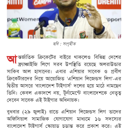
ছবি : সংগৃহীত
আ
ন্তর্জাতিক ক্রিকেটের বাইরে থাকলেও বিভিন্ন দেশের
ফ্র্যাঞ্চাইজি লিগে সরব উপস্থিতি রয়েছে অলরাউন্ডার
সাকিব আল হাসানের। এবার এশিয়ার সাবেক ও প্রবীণ
ক্রিকেটারদের নিয়ে আয়োজিত 'এশিয়ান লিজেন্ডস লিগ'-এর
দ্বিতীয় আসরে 'বাংলাদেশ টাইগার্স' দলের হয়ে মাঠে নামছেন
তিনি। কেবল একাদশে নয়, টুর্নামেন্টে বাংলাদেশকে নেতৃত্ব
দেবেন সাবেক এই টাইগার অধিনায়ক।
বুধবার (২৯ জুলাই) রাতে এশিয়ান লিজেন্ডস লিগ তাদের
অফিসিয়াল সামাজিক যোগাযোগ মাধ্যমে ১৬ সদস্যের
বাংলাদেশ টাইগার্স স্কোয়াড চূড়ান্ত করে প্রকাশ করে। এই