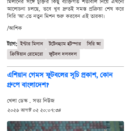
মিলানের সঙ্গে চুক্তির কিছু ব্যক্তিগত শর্তাবলি নিয়ে এখনো
আলোচনা চলছে, তবে খুব দ্রুতই সমস্ত প্রক্রিয়া শেষ করে
সিরি 'আ'-তে নতুন মিশন শুরু করবেন এই তারকা।
/আশিক
ট্যাগ:
ইন্টার মিলান
টটেনহ্যাম হটস্পার
সিরি আ
ক্রিস্টিয়ান রোমেরো
ফুটবল দলবদল
এশিয়ান গেমস ফুটবলের সূচি প্রকাশ, কোন
গ্রুপে বাংলাদেশ?
খেলা ডেস্ক . সত্য নিউজ
২০২৬ আগস্ট ০২ ২০:০৭:৩৪