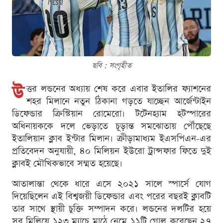
ছবি : সংগৃহীত
উ
ত্তর লন্ডনের অধ্যায় শেষ করে এবার ইতালির ফ্যাশনের
শহর মিলানে নতুন ঠিকানা গড়তে যাচ্ছেন আর্জেন্টাইন
ডিফেন্ডার ক্রিস্টিয়ান রোমেরো। টটেনহ্যাম হটস্পারের
অধিনায়ককে দলে ভেড়াতে চূড়ান্ত সমঝোতায় পৌঁছেছে
ইতালিয়ান ক্লাব ইন্টার মিলান। ক্রীড়ামাধ্যম ইএসপিএন-এর
প্রতিবেদন অনুযায়ী, ৪০ মিলিয়ন ইউরো ট্রান্সফার ফিতে দুই
ক্লাবই মৌখিকভাবে সম্মত হয়েছে।
আতালান্তা থেকে ধারে এসে ২০২১ সালে স্পার্সে যোগ
দিয়েছিলেন এই বিশ্বজয়ী ডিফেন্ডার এবং পরের বছরই ক্লাবটি
তার সাথে স্থায়ী চুক্তি সম্পাদন করে। লন্ডনের দলটির হয়ে
সব মিলিয়ে ১২৩ ম্যাচে মাঠে নেমে ১১টি গোল করেছেন ২৭