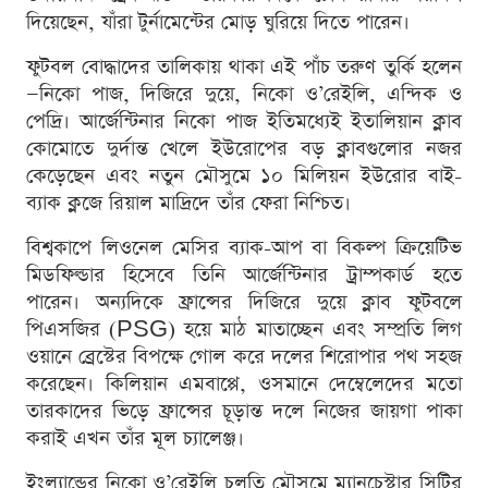
দিয়েছেন, যাঁরা টুর্নামেন্টের মোড় ঘুরিয়ে দিতে পারেন।
ফুটবল বোদ্ধাদের তালিকায় থাকা এই পাঁচ তরুণ তুর্কি হলেন
—নিকো পাজ, দিজিরে দুয়ে, নিকো ও’রেইলি, এন্দিক ও
পেদ্রি। আর্জেন্টিনার নিকো পাজ ইতিমধ্যেই ইতালিয়ান ক্লাব
কোমোতে দুর্দান্ত খেলে ইউরোপের বড় ক্লাবগুলোর নজর
কেড়েছেন এবং নতুন মৌসুমে ১০ মিলিয়ন ইউরোর বাই-
ব্যাক ক্লজে রিয়াল মাদ্রিদে তাঁর ফেরা নিশ্চিত।
বিশ্বকাপে লিওনেল মেসির ব্যাক-আপ বা বিকল্প ক্রিয়েটিভ
মিডফিল্ডার হিসেবে তিনি আর্জেন্টিনার ট্রাম্পকার্ড হতে
পারেন। অন্যদিকে ফ্রান্সের দিজিরে দুয়ে ক্লাব ফুটবলে
পিএসজির (PSG) হয়ে মাঠ মাতাচ্ছেন এবং সম্প্রতি লিগ
ওয়ানে ব্রেস্টের বিপক্ষে গোল করে দলের শিরোপার পথ সহজ
করেছেন। কিলিয়ান এমবাপ্পে, ওসমানে দেম্বেলেদের মতো
তারকাদের ভিড়ে ফ্রান্সের চূড়ান্ত দলে নিজের জায়গা পাকা
করাই এখন তাঁর মূল চ্যালেঞ্জ।
ইংল্যান্ডের নিকো ও’রেইলি চলতি মৌসুমে ম্যানচেস্টার সিটির