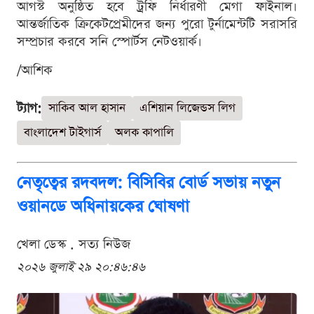
আগস্ট অনুষ্ঠিত হবে ট্রফি নির্ধারণী মেগা ফাইনাল।
আন্তর্জাতিক ক্রিকেটপ্রেমীদের জন্য পুরো টুর্নামেন্টটি সরাসরি
সম্প্রচার করবে সনি স্পোর্টস নেটওয়ার্ক।
/আশিক
ট্যাগ:
সাকিব আল হাসান
এশিয়ান লিজেন্ডস লিগ
বাংলাদেশ টাইগার্স
অলক কাপালি
নেতৃত্বের রদবদল: বিসিবির বোর্ড সভায় নতুন
ওয়ানডে অধিনায়কের ঘোষণা
খেলা ডেস্ক . সত্য নিউজ
২০২৬ জুলাই ২৯ ২০:৪৬:৪৬