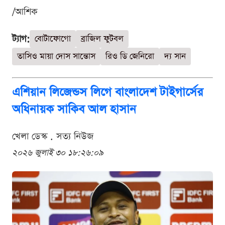
/আশিক
ট্যাগ:
বোটাফোগো
ব্রাজিল ফুটবল
তাসিও মায়া দোস সান্তোস
রিও ডি জেনিরো
দ্য সান
এশিয়ান লিজেন্ডস লিগে বাংলাদেশ টাইগার্সের
অধিনায়ক সাকিব আল হাসান
খেলা ডেস্ক . সত্য নিউজ
২০২৬ জুলাই ৩০ ১৮:২৬:০৯