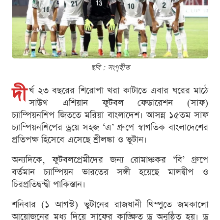
ছবি : সংগৃহীত
দী
র্ঘ ২৩ বছরের শিরোপা খরা কাটাতে এবার ঘরের মাঠে
সাউথ এশিয়ান ফুটবল ফেডারেশন (সাফ)
চ্যাম্পিয়নশিপ জিততে মরিয়া বাংলাদেশ। আসন্ন ১৫তম সাফ
চ্যাম্পিয়নশিপের ড্রয়ে সহজ ‘এ’ গ্রুপে স্বাগতিক বাংলাদেশের
প্রতিপক্ষ হিসেবে এসেছে শ্রীলঙ্কা ও ভুটান।
অন্যদিকে, ফুটবলপ্রেমীদের জন্য রোমাঞ্চকর ‘বি’ গ্রুপে
বর্তমান চ্যাম্পিয়ন ভারতের সঙ্গী হয়েছে মালদ্বীপ ও
চিরপ্রতিদ্বন্দ্বী পাকিস্তান।
শনিবার (১ আগস্ট) ভুটানের রাজধানী থিম্পুতে জমকালো
আয়োজনের মধ্য দিয়ে সাফের কাঙ্ক্ষিত ড্র অনুষ্ঠিত হয়। ড্র