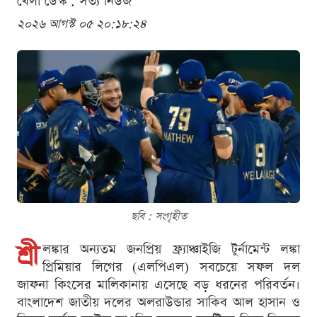
খেলা ডেস্ক . সত্য নিউজ
২০২৬ আগস্ট ০৫ ২০:১৮:২৪
ছবি : সংগৃহীত
শ্রী
লঙ্কার অন্যতম জনপ্রিয় ফ্র্যাঞ্চাইজি টুর্নামেন্ট লঙ্কা
প্রিমিয়ার লিগের (এলপিএল) সবচেয়ে সফল দল
জাফনা কিংসের মালিকানায় এসেছে বড় ধরনের পরিবর্তন।
বাংলাদেশ জাতীয় দলের অলরাউন্ডার সাকিব আল হাসান ও