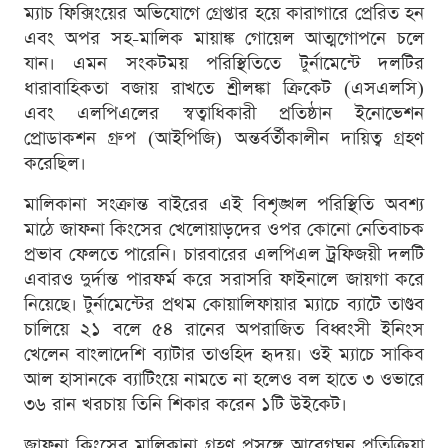
ম্যাচ ফিক্সিংয়ের অভিযোগে গ্রেপ্তার হয়ে কারাগারে প্রেরিত হন
এবং অপর সহ-মালিক মায়াঙ্ক গোয়েল আত্মগোপনে চলে
যান। এমন সংকটময় পরিস্থিতিতে টুর্নামেন্টে দলটির
ধারাবাহিকতা বজায় রাখতে শ্রীলঙ্কা ক্রিকেট (এসএলসি)
এবং এলপিএলের স্বত্বাধিকারী প্রতিষ্ঠান ইনোভেশন
প্রোডাকশন গ্রুপ (আইপিজি) অন্তর্বর্তীকালীন দায়িত্ব গ্রহণ
করেছিল।
মালিকানা সংক্রান্ত বাইরের এই বিশৃঙ্খল পরিস্থিতি অবশ্য
মাঠে জাফনা কিংসের খেলোয়াড়দের ওপর কোনো নেতিবাচক
প্রভাব ফেলতে পারেনি। চারবারের এলপিএল ট্রফিজয়ী দলটি
এবারও দুর্দান্ত পারফর্ম করে সরাসরি ফাইনালে জায়গা করে
নিয়েছে। টুর্নামেন্টের প্রথম কোয়ালিফায়ার ম্যাচে ব্যাটে তাণ্ডব
চালিয়ে ২১ বলে ৫৪ রানের অপরাজিত বিধ্বংসী ইনিংস
খেলেন বাংলাদেশি ব্যাটার তাওহিদ হৃদয়। ওই ম্যাচে সাকিব
আল হাসানকে ব্যাটিংয়ে নামতে না হলেও বল হাতে ৩ ওভারে
৩৬ রান খরচায় তিনি শিকার করেন ১টি উইকেট।
জাফনা কিংসের মালিকানা গ্রহণ প্রসঙ্গে আবেগঘন প্রতিক্রিয়া