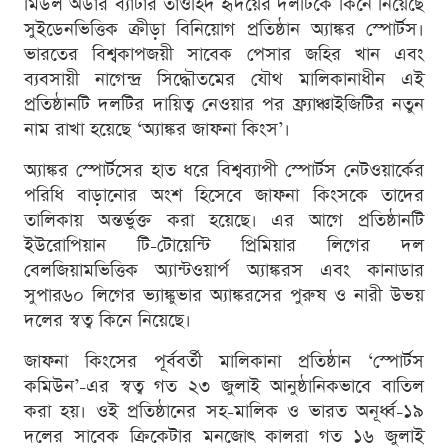
মিডল অর্ডার ব্যাটার তাওহিদ হৃদয়ের দলটিকে কিনে নিয়েছে
সুইডেনভিত্তিক ক্রীড়া বিনিয়োগ প্রতিষ্ঠান অ্যাঙ্কর স্পোর্টস।
ভারতের বিশ্বকাপজয়ী সাবেক পেসার জহির খান এবং
ব্যবসায়ী নাগেন্দ্র সিদ্ধৌতমের যৌথ মালিকানাধীন এই
প্রতিষ্ঠানটি দলটির দায়িত্ব নেওয়ার পর ফ্র্যাঞ্চাইজিটির নতুন
নাম রাখা হয়েছে ‘অ্যাঙ্কর জাফনা কিংস’।
অ্যাঙ্কর স্পোর্টসের হাত ধরে বিশ্বব্যাপী স্পোর্টস নেটওয়ার্কের
পরিধি বাড়ানোর অংশ হিসেবে জাফনা কিংসকে তাদের
তালিকায় অন্তর্ভুক্ত করা হয়েছে। এর আগে প্রতিষ্ঠানটি
ইউরোপিয়ান টি-টোয়েন্টি প্রিমিয়ার লিগের দল
বেলজিয়ামভিত্তিক অ্যান্টওয়ার্প অ্যাঙ্করস এবং কানাডার
সুপার৬০ লিগের ভ্যাঙ্কুভার অ্যাঙ্করসের পুরুষ ও নারী উভয়
দলের স্বত্ব কিনে নিয়েছে।
জাফনা কিংসের পূর্ববর্তী মালিকানা প্রতিষ্ঠান ‘স্পোর্টস
কমিউন’-এর স্বত্ব গত ২৩ জুলাই আনুষ্ঠানিকভাবে বাতিল
করা হয়। ওই প্রতিষ্ঠানের সহ-মালিক ও ভারত অনূর্ধ্ব-১৯
দলের সাবেক ক্রিকেটার মনজোৎ কালরা গত ১৬ জুলাই